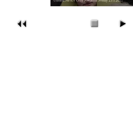
Udělení NFAN Ceny Antonína Švehly 25.1.2012