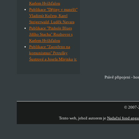
Karlem Hvížďalou
Publikace "Dějiny v manéži"
Vladimír Kučera, Karel
Steigerwald, Luděk Navara
Publikace "Pinhole Blues
Jiřího Stacha" Rozhovor s
Karlem Hvížďalou
Publikace "Zaostřeno na
komunismus" Petrušky
Šustrové a Josefa Mlejnka jr.
Právě připojeni - ho
© 2007-2
Tento web, jehož autorem je
Nadační fond anga