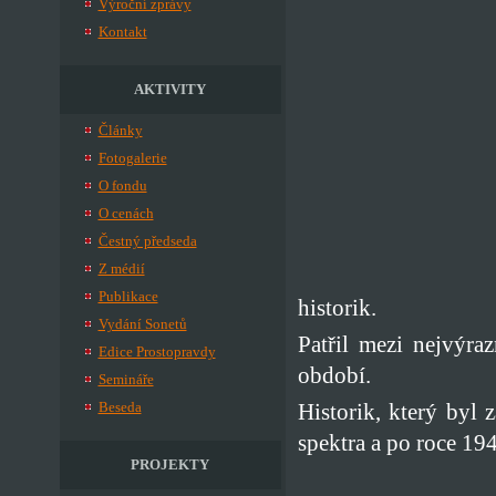
Výroční zprávy
Kontakt
AKTIVITY
Články
Fotogalerie
O fondu
O cenách
Čestný předseda
Z médií
Publikace
historik.
Vydání Sonetů
Patřil mezi nejvýra
Edice Prostopravdy
období.
Semináře
Beseda
Historik, který byl 
spektra a po roce 19
PROJEKTY