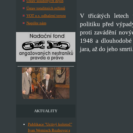
Ústav soudobých dějin
Ústav totalitních režimů
V třicátých letech 
VOT o.s. odhalení teroru
politiku před výpad
Napište nám
proti zavádění nový
1948 a dlouhodobé 
jara, až do jeho smrti
AKTUALITY
Publikace "Uctivý kolotoč"
Ivan Wernisch Rozhovor s