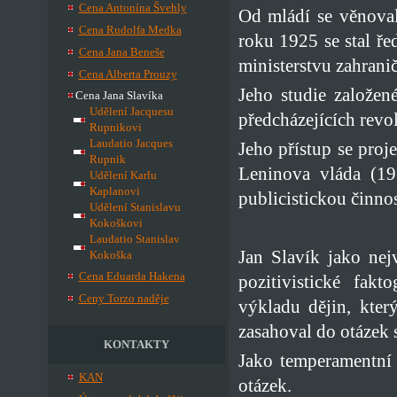
Cena Antonína Švehly
Od mládí se věnoval
Cena Rudolfa Medka
roku 1925 se stal ře
Cena Jana Beneše
ministerstvu zahranič
Cena Alberta Prouzy
Jeho studie založen
Cena Jana Slavíka
Udělení Jacquesu
předcházejících revo
Rupnikovi
Laudatio Jacques
Jeho přístup se proj
Rupnik
Leninova vláda (19
Udělení Karlu
Kaplanovi
publicistickou činnos
Udělení Stanislavu
Kokoškovi
Laudatio Stanislav
Jan Slavík jako nej
Kokoška
Cena Eduarda Hakena
pozitivistické fak
Ceny Torzo naděje
výkladu dějin, kte
zasahoval do otázek s
KONTAKTY
Jako temperamentní 
KAN
otázek.