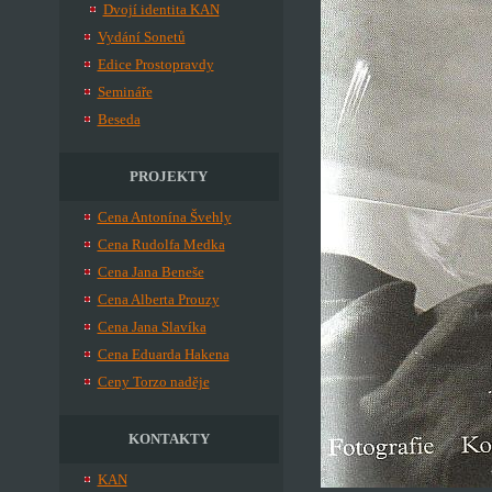
Dvojí identita KAN
Vydání Sonetů
Edice Prostopravdy
Semináře
Beseda
PROJEKTY
Cena Antonína Švehly
Cena Rudolfa Medka
Cena Jana Beneše
Cena Alberta Prouzy
Cena Jana Slavíka
Cena Eduarda Hakena
Ceny Torzo naděje
KONTAKTY
KAN