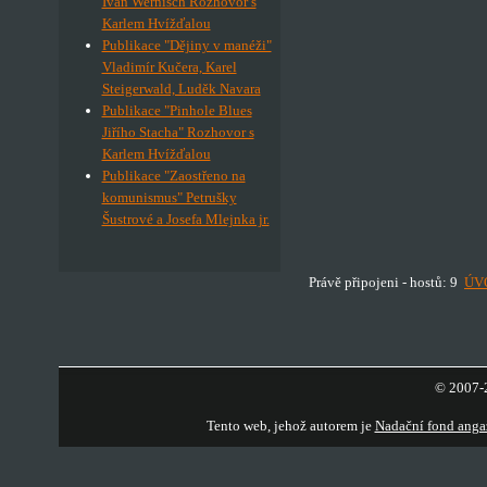
Ivan Wernisch Rozhovor s
Karlem Hvížďalou
Publikace "Dějiny v manéži"
Vladimír Kučera, Karel
Steigerwald, Luděk Navara
Publikace "Pinhole Blues
Jiřího Stacha" Rozhovor s
Karlem Hvížďalou
Publikace "Zaostřeno na
komunismus" Petrušky
Šustrové a Josefa Mlejnka jr.
Právě připojeni - hostů: 9
ÚV
© 2007-2
Tento web, jehož autorem je
Nadační fond anga