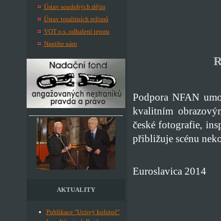
Ústav soudobých dějin
Ústav totalitních režimů
VOT o.s. odhalení teroru
Napište nám
R
Podpora NFAN umožni
kvalitním obrazový
české fotografie, i
přibližuje scénu neko
Euroslavica 2014
AKTUALITY
Publikace "Uctivý kolotoč"