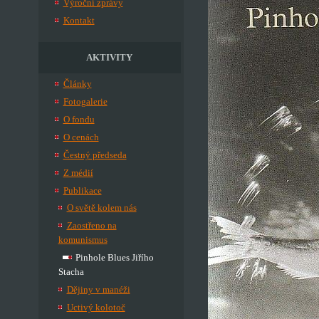
Výroční zprávy
Kontakt
AKTIVITY
Články
Fotogalerie
O fondu
O cenách
Čestný předseda
Z médií
Publikace
O světě kolem nás
Zaostřeno na
komunismus
Pinhole Blues Jiřího
Stacha
Dějiny v manéži
Uctivý kolotoč