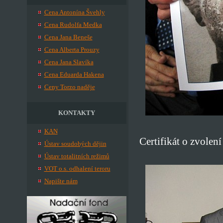
Cena Antonína Švehly
Cena Rudolfa Medka
Cena Jana Beneše
Cena Alberta Prouzy
Cena Jana Slavíka
Cena Eduarda Hakena
Ceny Torzo naděje
KONTAKTY
KAN
Certifikát o zvolen
Ústav soudobých dějin
Ústav totalitních režimů
VOT o.s. odhalení teroru
Napište nám