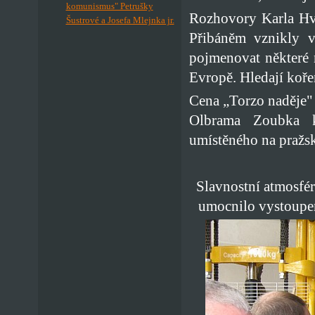
komunismus" Petrušky
Rozhovory Karla Hví
Šustrové a Josefa Mlejnka jr.
Přibáněm vznikly v
pojmenovat některé 
Evropě. Hledají koře
Cena „Torzo naděje"
Olbrama Zoubka k
umístěného na pražs
Slavnostní atmosfé
umocnilo vystoupen