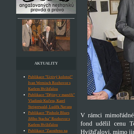
AKTUALITY
Publikace "Uctivý kolotoč"
Ivan Wernisch Rozhovor s
Karlem Hvížďalou
Publikace "Dějiny v manéži"
Vladimír Kučera, Karel
Steigerwald, Luděk Navara
Publikace "Pinhole Blues
V rámci mimořádné
Jiřího Stacha" Rozhovor s
fond udělil cenu T
Karlem Hvížďalou
Hvížďalovi, mimo jin
Publikace "Zaostřeno na