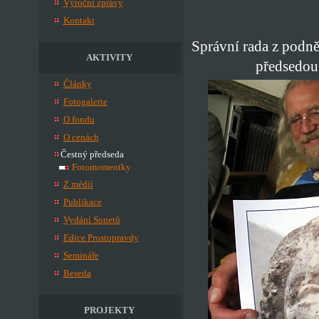
Výroční zprávy
Kontakt
Správní rada z podn
AKTIVITY
předsedou
Články
Fotogalerie
O fondu
O cenách
Čestný předseda
Fotomomentky
Z médií
Publikace
Vydání Sonetů
Edice Prostopravdy
Semináře
Beseda
PROJEKTY