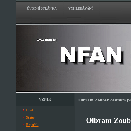
ÚVODNÍ STRÁNKA
VYHLEDÁVÁNÍ
VZNIK
Olbram Zoubek čestným p
Účel
Statut
Olbram Zoube
Rejstřík