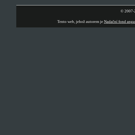
© 2007-2
Tento web, jehož autorem je
Nadační fond anga