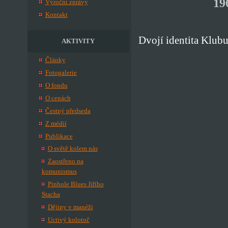
19
Výroční zprávy
Kontakt
Dvojí identita Klub
AKTIVITY
Články
Fotogalerie
O fondu
O cenách
Čestný předseda
Z médií
Publikace
O světě kolem nás
Zaostřeno na
komunismus
Pinhole Blues Jiřího
Stacha
Dějiny v manéži
Uctivý kolotoč