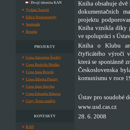
Kniha obsahuje dvě h
Dvojí identita KAN
Vydání Sonetů
dokumentačních mat
Edice Prostopravdy
projektu podporova
Semináře
Kniha vznikla díky
Beseda
ve spolupráci s Ústa
Kniha o Klubu ang
PROJEKTY
čtyřicátého výročí 
Cena Antonína Švehly
která se spontánně z
Cena Rudolfa Medka
Československa byla
Cena Jana Beneše
komunismu v roce 1
Cena Alberta Prouzy
Cena Jana Slavíka
Cena Eduarda Hakena
Ústav pro soudobé d
Ceny Torzo naděje
www.usd.cas.cz
28. 6. 2008
KONTAKTY
KAN