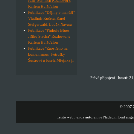
Ivan Wernisch Rozhovor s
Karlem Hvížďalou
Publikace "Dějiny v manéži"
Vladimír Kučera, Karel
Steigerwald, Luděk Navara
Publikace "Pinhole Blues
Jiřího Stacha" Rozhovor s
Karlem Hvížďalou
Publikace "Zaostřeno na
komunismus" Petrušky
Šustrové a Josefa Mlejnka jr.
Právě připojeni - hostů: 2
© 2007-2
Tento web, jehož autorem je
Nadační fond anga