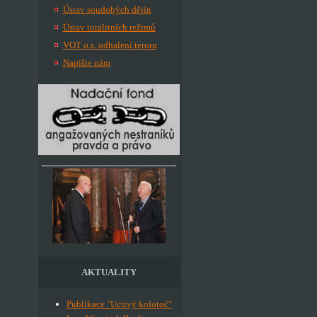
Ústav soudobých dějin
Ústav totalitních režimů
VOT o.s. odhalení teroru
Napište nám
AKTUALITY
Publikace "Uctivý kolotoč"