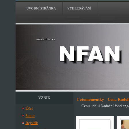
ÚVODNÍ STRÁNKA
VYHLEDÁVÁNÍ
VZNIK
Fotomomentky - Cena Rudolf
Cenu udělil Nadační fond ang
Účel
Statut
Rejstřík