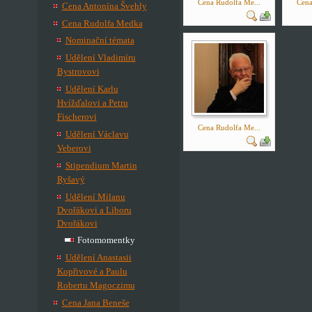
Cena Rudolfa Me...
Cena
Cena Antonína Švehly
Cena Rudolfa Medka
Nominační témata
Udělení Vladimíru
Bystrovovi
Udělení Karlu
Hvížďalovi a Petru
Fischerovi
Cena Rudolfa Me...
Udělení Václavu
Veberovi
Stipendium Martin
Ryšavý
Udělení Milanu
Dvořákovi a Liboru
Dvořákovi
Fotomomentky
Udělení Anastasii
Kopřivové a Paulu
Robertu Magoczimu
Cena Jana Beneše