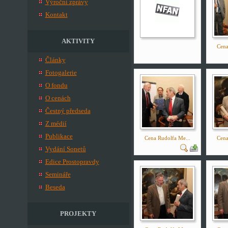
Výroční zprávy
Kontakt
AKTIVITY
Cena
Články
Fotogalerie
O fondu
O cenách
Čestný předseda
Z médií
Publikace
Cena Rudolfa Me...
Cena
Vydání Sonetů
Edice Prostopravdy
Semináře
Beseda
PROJEKTY