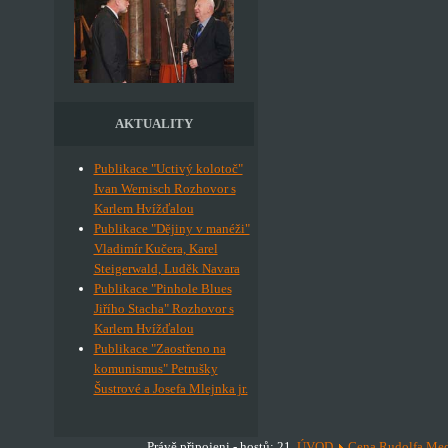
AKTUALITY
Publikace "Uctivý kolotoč"
Ivan Wernisch Rozhovor s
Karlem Hvížďalou
Publikace "Dějiny v manéži"
Vladimír Kučera, Karel
Steigerwald, Luděk Navara
Publikace "Pinhole Blues
Jiřího Stacha" Rozhovor s
Karlem Hvížďalou
Publikace "Zaostřeno na
komunismus" Petrušky
Šustrové a Josefa Mlejnka jr.
Právě připojeni - hostů: 21
ÚVOD
Cena Rudolfa Me