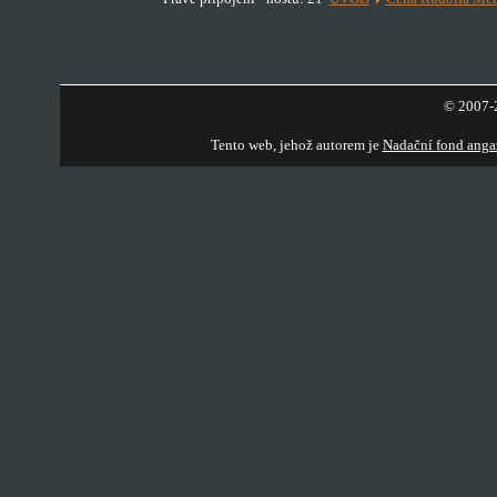
© 2007-2
Tento web, jehož autorem je
Nadační fond anga