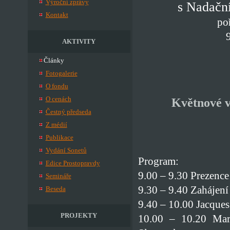
Výroční zprávy
s Nadačn
Kontakt
po
AKTIVITY
Články
Fotogalerie
O fondu
O cenách
Květnové v
Čestný předseda
Z médií
Publikace
Vydání Sonetů
Program:
Edice Prostopravdy
9.00 – 9.30 Prezence
Semináře
9.30 – 9.40 Zahájení
Beseda
9.40 – 10.00 Jacque
PROJEKTY
10.00 – 10.20 Mare