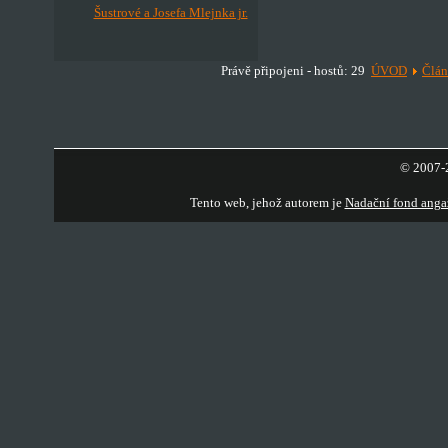
Šustrové a Josefa Mlejnka jr.
Právě připojeni - hostů: 29
ÚVOD
Člá
© 2007-2
Tento web, jehož autorem je
Nadační fond anga