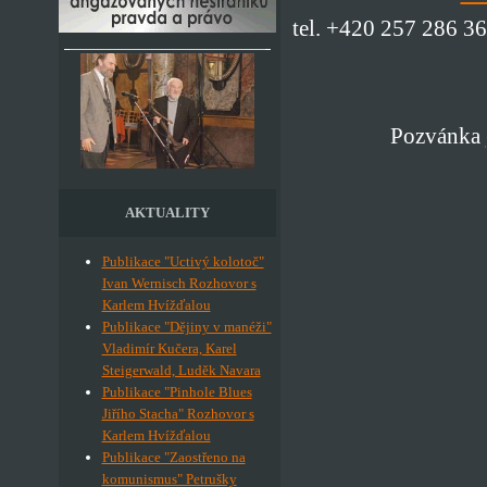
tel. +420 257 286 3
Pozvánka
AKTUALITY
Publikace "Uctivý kolotoč"
Ivan Wernisch Rozhovor s
Karlem Hvížďalou
Publikace "Dějiny v manéži"
Vladimír Kučera, Karel
Steigerwald, Luděk Navara
Publikace "Pinhole Blues
Jiřího Stacha" Rozhovor s
Karlem Hvížďalou
Publikace "Zaostřeno na
komunismus" Petrušky