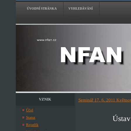
ÚVODNÍ STRÁNKA
VYHLEDÁVÁNÍ
VZNIK
Seminář 17. 6. 2011 Květno
Účel
Ústav
Statut
Rejstřík