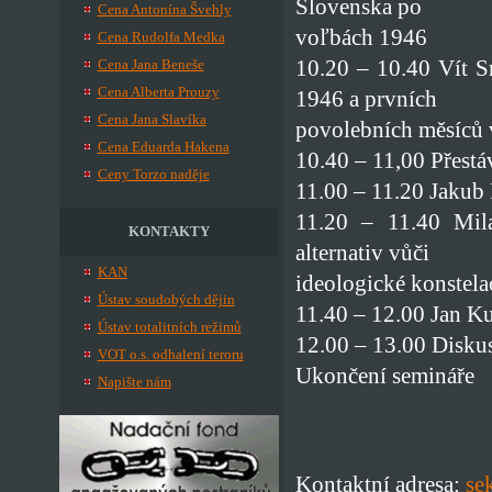
Slovenska po
Cena Antonína Švehly
voľbách 1946
Cena Rudolfa Medka
10.20 – 10.40 Vít S
Cena Jana Beneše
Cena Alberta Prouzy
1946 a prvních
Cena Jana Slavíka
povolebních měsíců
Cena Eduarda Hakena
10.40 – 11,00 Přestá
Ceny Torzo naděje
11.00 – 11.20 Jakub 
11.20 – 11.40 Milan
KONTAKTY
alternativ vůči
KAN
ideologické konstelac
Ústav soudobých dějin
11.40 – 12.00 Jan K
Ústav totalitních režimů
12.00 – 13.00 Disku
VOT o.s. odhalení teroru
Ukončení semináře
Napište nám
Kontaktní adresa:
se