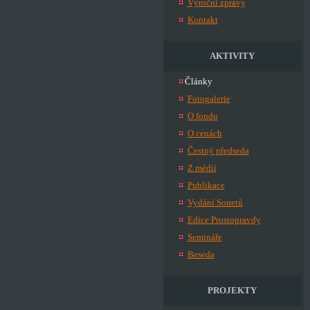
Výroční zprávy
Kontakt
AKTIVITY
Články
Fotogalerie
O fondu
O cenách
Čestný předseda
Z médií
Publikace
Vydání Sonetů
Edice Prostopravdy
Semináře
Beseda
PROJEKTY