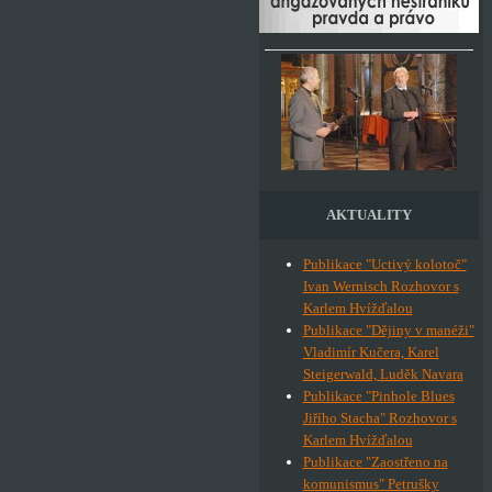
AKTUALITY
Publikace "Uctivý kolotoč"
Ivan Wernisch Rozhovor s
Karlem Hvížďalou
Publikace "Dějiny v manéži"
Vladimír Kučera, Karel
Steigerwald, Luděk Navara
Publikace "Pinhole Blues
Jiřího Stacha" Rozhovor s
Karlem Hvížďalou
Publikace "Zaostřeno na
komunismus" Petrušky