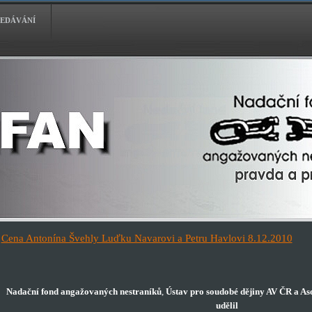
EDÁVÁNÍ
Cena Antonína Švehly Luďku Navarovi a Petru Havlovi 8.12.2010
Nadační fond angažovaných nestraníků
,
Ústav pro soudobé dějiny AV ČR a A
udělil