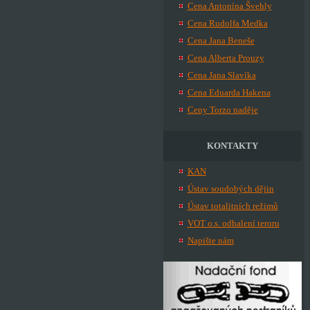
Cena Antonína Švehly
Cena Rudolfa Medka
Cena Jana Beneše
Cena Alberta Prouzy
Cena Jana Slavíka
Cena Eduarda Hakena
Ceny Torzo naděje
KONTAKTY
KAN
Ústav soudobých dějin
Ústav totalitních režimů
VOT o.s. odhalení teroru
Napište nám