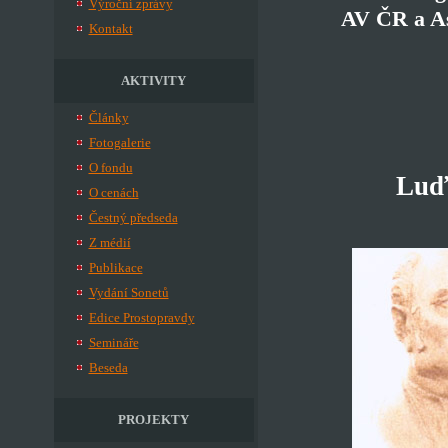
Výroční zprávy
AV ČR a As
Kontakt
AKTIVITY
Články
Fotogalerie
O fondu
Luďk
O cenách
Čestný předseda
Z médií
Publikace
Vydání Sonetů
Edice Prostopravdy
Semináře
Beseda
PROJEKTY