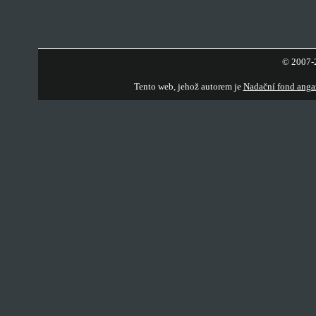
© 2007-2
Tento web, jehož autorem je
Nadační fond anga