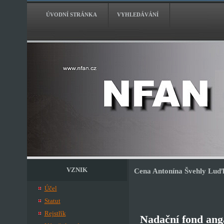
ÚVODNÍ STRÁNKA
VYHLEDÁVÁNÍ
VZNIK
Cena Antonína Švehly Luďk
Účel
Statut
Rejstřík
Nadační fond ang