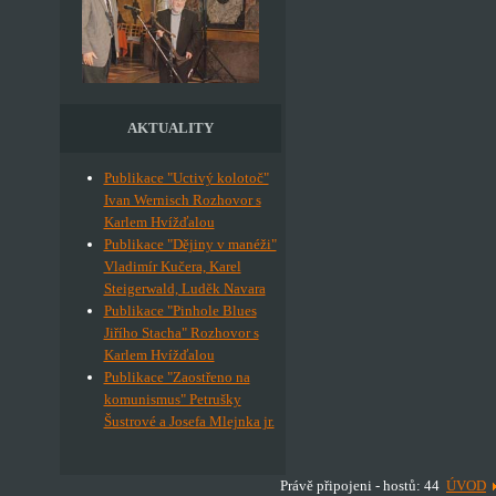
AKTUALITY
Publikace "Uctivý kolotoč"
Ivan Wernisch Rozhovor s
Karlem Hvížďalou
Publikace "Dějiny v manéži"
Vladimír Kučera, Karel
Steigerwald, Luděk Navara
Publikace "Pinhole Blues
Jiřího Stacha" Rozhovor s
Karlem Hvížďalou
Publikace "Zaostřeno na
komunismus" Petrušky
Šustrové a Josefa Mlejnka jr.
Právě připojeni - hostů: 44
ÚVOD