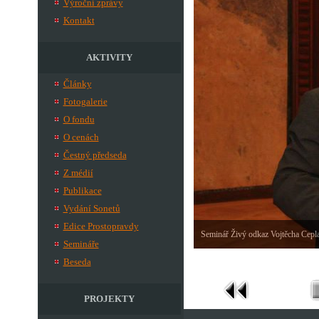
Výroční zprávy
Kontakt
AKTIVITY
Články
Fotogalerie
O fondu
O cenách
Čestný předseda
Z médií
Publikace
Vydání Sonetů
Edice Prostopravdy
Seminář Živý odkaz Vojtěcha Cepl
Semináře
Beseda
PROJEKTY