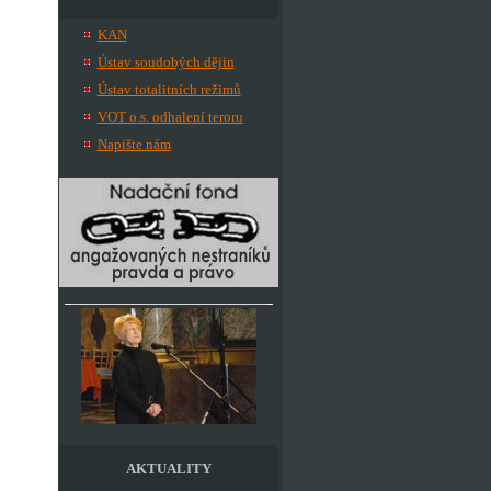
KAN
Ústav soudobých dějin
Ústav totalitních režimů
VOT o.s. odhalení teroru
Napište nám
AKTUALITY