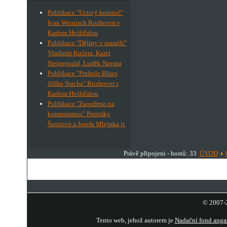
Publikace "Uctivý kolotoč"
Ivan Wernisch Rozhovor s
Karlem Hvížďalou
Publikace "Dějiny v manéži"
Vladimír Kučera, Karel
Steigerwald, Luděk Navara
Publikace "Pinhole Blues
Jiřího Stacha" Rozhovor s
Karlem Hvížďalou
Publikace "Zaostřeno na
komunismus" Petrušky
Šustrové a Josefa Mlejnka jr.
Právě připojeni - hostů: 33
ÚVOD
© 2007-2
Tento web, jehož autorem je
Nadační fond anga