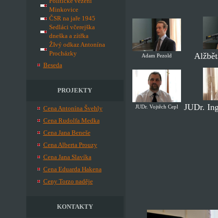
Politické vězení
Minkovice
ČSR na jaře 1945
Sedláci včerejška
dneška a zítřka
ŽIvý odkaz Antonína
Procházky
Alžbět
Adam Pezold
Beseda
PROJEKTY
JUDr. In
JUDr. Vojtěch Cepl
Cena Antonína Švehly
Cena Rudolfa Medka
Cena Jana Beneše
Cena Alberta Prouzy
Cena Jana Slavíka
Cena Eduarda Hakena
Ceny Torzo naděje
KONTAKTY