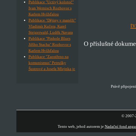
Publikace "Uctivý kolotoč"
Ivan Wernisch Rozhovor s
Karlem Hvížďalou
Publikace "Dějiny v manéži"
tv
Vladimír Kučera, Karel
Steigerwald, Luděk Navara
Publikace "Pinhole Blues
O příslušné dokumen
Jiřího Stacha" Rozhovor s
Karlem Hvížďalou
Publikace "Zaostřeno na
komunismus" Petrušky
Šustrové a Josefa Mlejnka jr.
Právě připojeni
© 2007-2
Tento web, jehož autorem je
Nadační fond anga