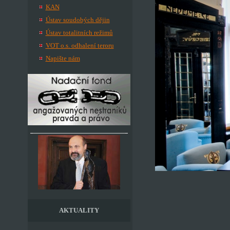
KAN
Ústav soudobých dějin
Ústav totalitních režimů
VOT o.s. odhalení teroru
Napište nám
AKTUALITY