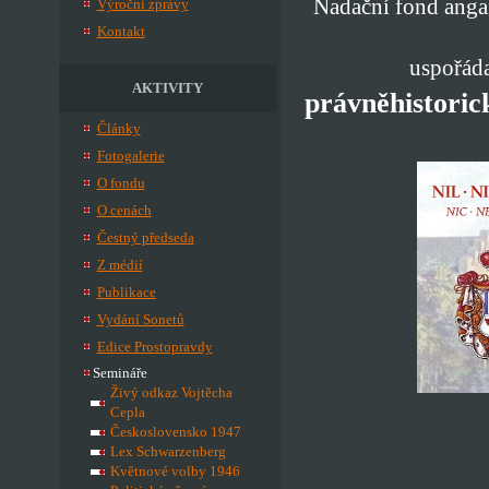
Nadační fond anga
Výroční zprávy
Kontakt
uspořáda
AKTIVITY
právněhistoric
Články
Fotogalerie
O fondu
O cenách
Čestný předseda
Z médií
Publikace
Vydání Sonetů
Edice Prostopravdy
Semináře
Živý odkaz Vojtěcha
Cepla
Československo 1947
Lex Schwarzenberg
Květnové volby 1946