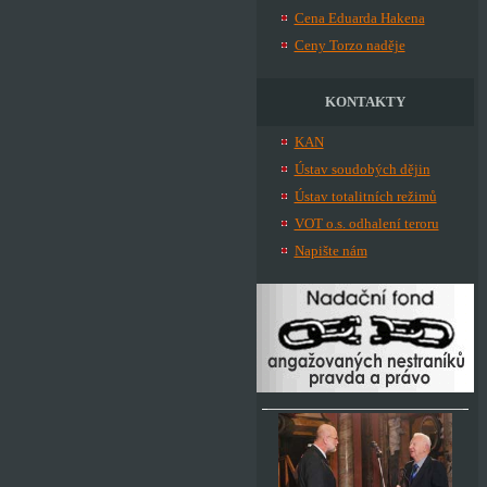
Cena Eduarda Hakena
Ceny Torzo naděje
KONTAKTY
KAN
Ústav soudobých dějin
Ústav totalitních režimů
VOT o.s. odhalení teroru
Napište nám