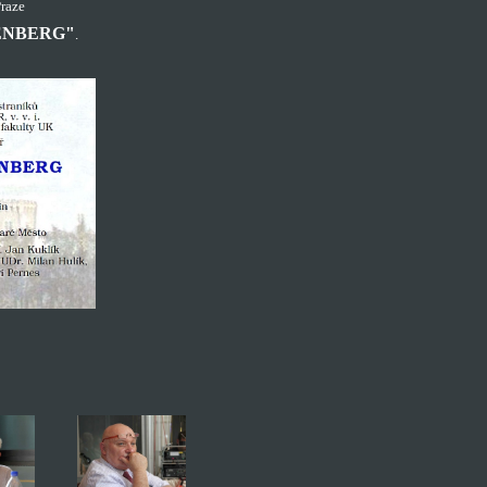
raze
ENBERG"
.