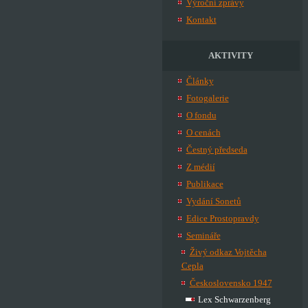
Výroční zprávy
Kontakt
AKTIVITY
Články
Fotogalerie
O fondu
O cenách
Čestný předseda
Z médií
Publikace
Vydání Sonetů
Edice Prostopravdy
Semináře
Živý odkaz Vojtěcha
Cepla
Československo 1947
Lex Schwarzenberg