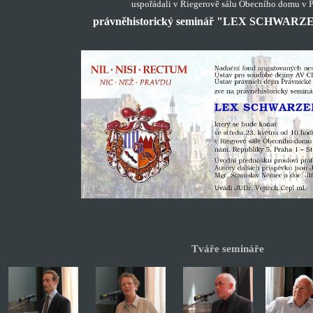
uspořádali v Riegerově sálu Obecního domu v P
právněhistorický seminář
"LEX SCHWARZ
Tváře semináře