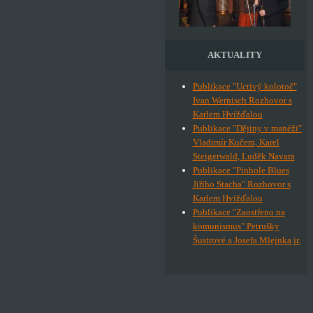
AKTUALITY
Publikace "Uctivý kolotoč"
Ivan Wernisch Rozhovor s
Karlem Hvížďalou
Publikace "Dějiny v manéži"
Vladimír Kučera, Karel
Steigerwald, Luděk Navara
Publikace "Pinhole Blues
Jiřího Stacha" Rozhovor s
Karlem Hvížďalou
Publikace "Zaostřeno na
komunismus" Petrušky
Šustrové a Josefa Mlejnka jr.