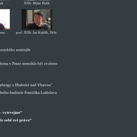
šek
JUDr. Milan Hulík
ůma
prof. JUDr. Jan Kuklík, DrSc.
torického semináře
domu v Praze nemohlo být zvoleno
nbergy z Hluboké nad Vltavou"
dního buditele Františka Ladislava
– vytrvejme“
le sobě své právo“