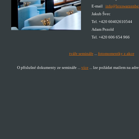
E-mail
info@lexswarzenbe
Jakub Švec
Tel. +420 60402610544
Adam Pezold
Tel. +420 606 654 966
tváře semináře
...
fotomomentky z akce
O příslušné dokumenty ze semináře ...
více
... lze požádat mailem na adr