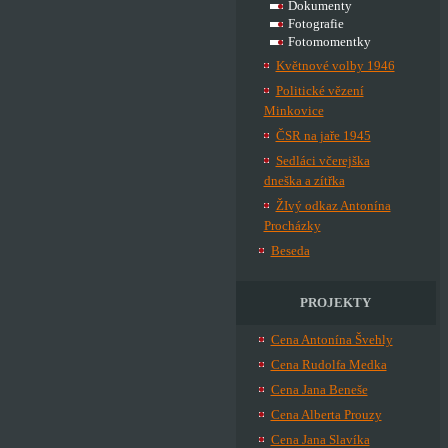
Dokumenty
Fotografie
Fotomomentky
Květnové volby 1946
Politické vězení
Minkovice
ČSR na jaře 1945
Sedláci včerejška
dneška a zítřka
ŽIvý odkaz Antonína
Procházky
Beseda
PROJEKTY
Cena Antonína Švehly
Cena Rudolfa Medka
Cena Jana Beneše
Cena Alberta Prouzy
Cena Jana Slavíka