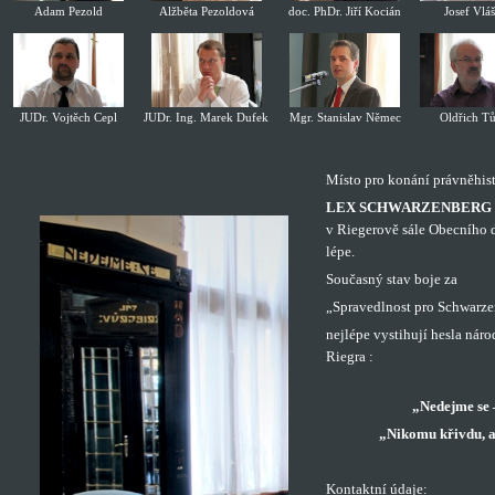
Adam Pezold
Alžběta Pezoldová
doc. PhDr. Jiří Kocián
Josef Vlá
JUDr. Vojtěch Cepl
JUDr. Ing. Marek Dufek
Mgr. Stanislav Němec
Oldřich T
Místo pro konání právněhis
LEX SCHWARZENBERG
v Riegerově sále Obecního 
lépe.
Současný stav boje za
„Spravedlnost pro Schwarze
nejlépe vystihují hesla náro
Riegra :
„Nedejme se 
„Nikomu křivdu, a
Kontaktní údaje: