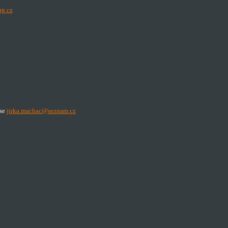
rg.cz
ese
jirka.machac@seznam.cz