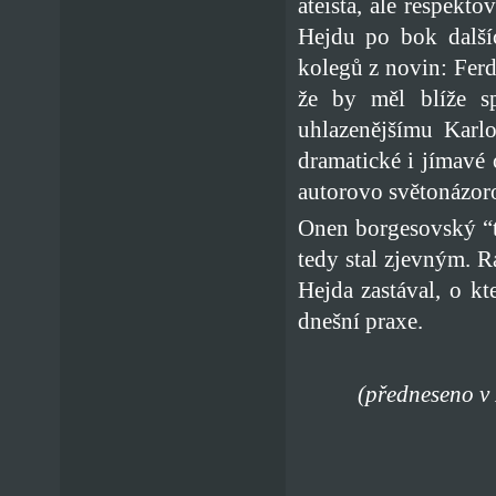
ateista, ale respekt
Hejdu po bok dalšíc
kolegů z novin: Fer
že by měl blíže sp
uhlazenějšímu Karlo
dramatické i jímavé 
autorovo světonázoro
Onen borgesovský “t
tedy stal zjevným. Rá
Hejda zastával, o kt
dnešní praxe.
(předneseno v