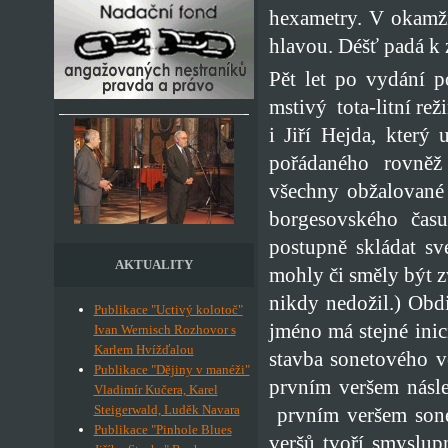
hexametry. V okamži
hlavou. Déšť padá k z
Pět let po vydání p
mstivý tota-litní rež
i Jiří Hejda, který
pořádaného rovněž 
všechny obžalované 
borgesovského čas
postupně skládat sv
AKTUALITY
mohly či směly být z
nikdy nedožil.) Obd
Publikace "Uctivý kolotoč"
jméno má stejné ini
Ivan Wernisch Rozhovor s
Karlem Hvížďalou
stavba sonetového v
Publikace "Dějiny v manéži"
prvním veršem násle
Vladimír Kučera, Karel
Steigerwald, Luděk Navara
prvním veršem sonet
Publikace "Pinhole Blues
veršů tvoří smyslup