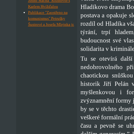
Jiřího Stacha" Rozhovor s
Hladíkovo drama Borg
Karlem Hvížďalou
Publikace "Zaostřeno na
postava a opakuje sl
komunismus" Petrušky
rozdíl od Hladíka vš
Šustrové a Josefa Mlejnka jr.
týrání, trpí hlad
budoucnost své vlas
solidarita v kriminál
Tu se otevírá dalš
nedobrovolného při
chaotickou snůškou 
historik Jiří Pelán
myšlenkovou i for
zvýznamnění formy je
by se v těchto drast
veškeré formální prá
času a pevně se uhn
dalším generacím.” J