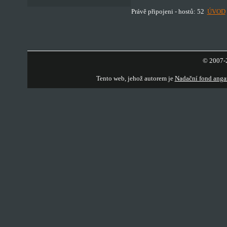
Právě připojeni - hostů: 52
ÚVOD
© 2007-2
Tento web, jehož autorem je
Nadační fond anga