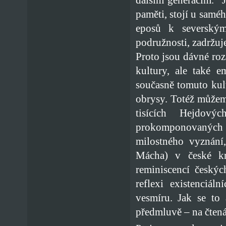
paměti, stojí u samé
eposů k severským
podružnosti, zadržuje
Proto jsou dávné ro
kultury, ale také e
současně tomuto kul
obrysy. Totéž můžem
tisících Hejdový
prokomponovaných s
milostného vyznání
Mácha) v české kr
reminiscencí českýc
reflexi existenciál
vesmíru. Jak se to
předmluvě – na čtená