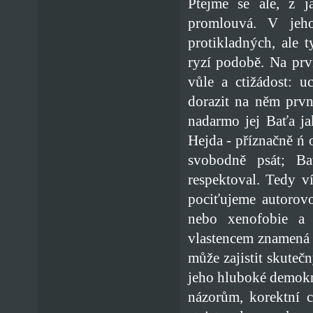
Ptejme se ale, z j
promlouvá. V jeho 
protikladných, ale 
ryzí podobě. Na prvn
vůle a ctižádost: u
dorazit na něm prvn
nadarmo jej Baťa ja
Hejda - příznačně ń o
svobodně psát; Ba
respektoval. Tedy v
pociťujeme autorovo
nebo xenofobie a s
vlastencem znamená 
může zajistit skuteč
jeho hluboké demokrat
názorům, korektní c