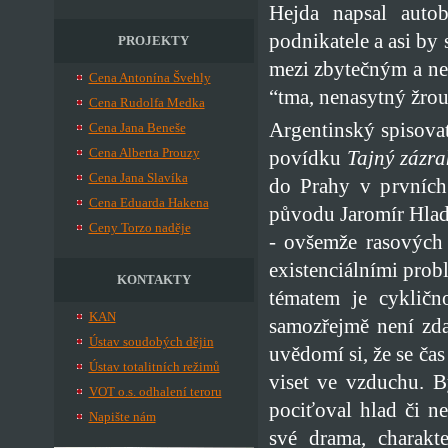
Hejda napsal auto
podnikatele a asi by
PROJEKTY
mezi zbytečným a ne
Cena Antonína Švehly
“tma, nenasytný žrou
Cena Rudolfa Medka
Argentinský spisova
Cena Jana Beneše
Cena Alberta Prouzy
povídku
Tajný zázra
Cena Jana Slavíka
do Prahy v prvních 
Cena Eduarda Hakena
původu Jaromír Hladí
Ceny Torzo naděje
- ovšemže rasových
existenciálními prob
KONTAKTY
tématem je cykličn
KAN
samozřejmě není zda
Ústav soudobých dějin
uvědomí si, že se čas
Ústav totalitních režimů
viset ve vzduchu. 
VOT o.s. odhalení teroru
pociťoval hlad či n
Napište nám
své drama, charakt