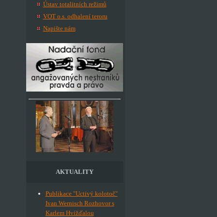
Ústav totalitních režimů
VOT o.s. odhalení teroru
Napište nám
AKTUALITY
Publikace "Uctivý kolotoč"
Ivan Wernisch Rozhovor s
Karlem Hvížďalou