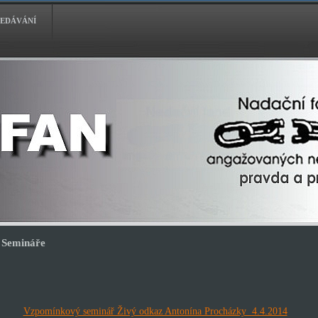
EDÁVÁNÍ
Semináře
Vzpomínkový seminář Živý odkaz Antonína Procházky 4.4.2014