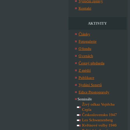
Výroční zprávy
Kontakt
AKTIVITY
Články
Fotogalerie
O fondu
O cenách
Čestný předseda
Z médií
Publikace
Vydání Sonetů
Edice Prostopravdy
Semináře
Živý odkaz Vojtěcha
Cepla
Československo 1947
Lex Schwarzenberg
Květnové volby 1946