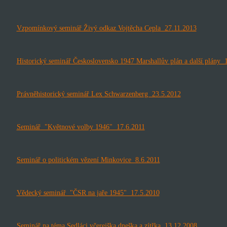
Vzpomínkový seminář Živý odkaz Vojtěcha Cepla 27.11.2013
Historický seminář Československo 1947 Marshallův plán a další plány 
Právněhistorický seminář Lex Schwarzenberg 23.5.2012
Seminář "Květnové volby 1946" 17.6.2011
Seminář o politickém vězení Minkovice 8.6.2011
Vědecký seminář "ČSR na jaře 1945" 17.5.2010
Seminář na téma Sedláci včerejška dneška a zítřka 13.12.2008