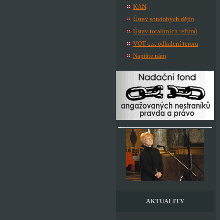
KAN
Ústav soudobých dějin
Ústav totalitních režimů
VOT o.s. odhalení teroru
Napište nám
AKTUALITY