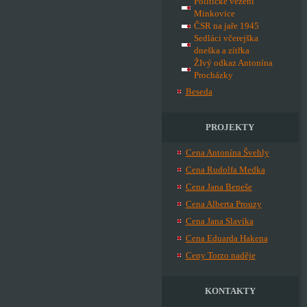
Politické vězení
Minkovice
ČSR na jaře 1945
Sedláci včerejška
dneška a zítřka
ŽIvý odkaz Antonína
Procházky
Beseda
PROJEKTY
Cena Antonína Švehly
Cena Rudolfa Medka
Cena Jana Beneše
Cena Alberta Prouzy
Cena Jana Slavíka
Cena Eduarda Hakena
Ceny Torzo naděje
KONTAKTY