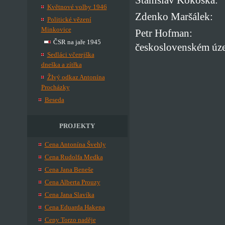
Stanislav Kokoška:
Květnové volby 1946
Zdenko Maršálek: V
Politické vězení
Minkovice
Petr Hofman: Činn
ČSR na jaře 1945
československém úze
Sedláci včerejška
dneška a zítřka
ŽIvý odkaz Antonína
Procházky
Beseda
PROJEKTY
Cena Antonína Švehly
Cena Rudolfa Medka
Cena Jana Beneše
Cena Alberta Prouzy
Cena Jana Slavíka
Cena Eduarda Hakena
Ceny Torzo naděje