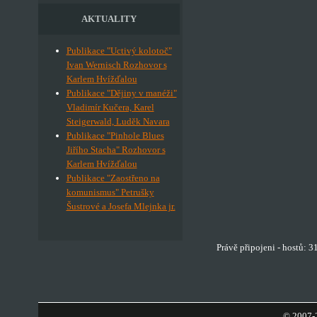
AKTUALITY
Publikace "Uctivý kolotoč"
Ivan Wernisch Rozhovor s
Karlem Hvížďalou
Publikace "Dějiny v manéži"
Vladimír Kučera, Karel
Steigerwald, Luděk Navara
Publikace "Pinhole Blues
Jiřího Stacha" Rozhovor s
Karlem Hvížďalou
Publikace "Zaostřeno na
komunismus" Petrušky
Šustrové a Josefa Mlejnka jr.
Právě připojeni - hostů: 
© 2007-2