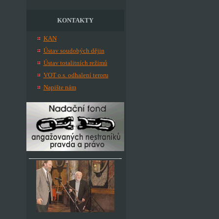
KONTAKTY
KAN
Ústav soudobých dějin
Ústav totalitních režimů
VOT o.s. odhalení teroru
Napište nám