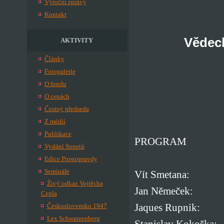
Výroční zprávy
Kontakt
Vědeck
AKTIVITY
Články
Fotogalerie
O fondu
O cenách
Čestný předseda
Z médií
Publikace
PROGRAM
Vydání Sonetů
Edice Prostopravdy
Semináře
Vít Smetana: Pol
Živý odkaz Vojtěcha
Jan Němeček: Prez
Cepla
Jaques Rupnik: K
Československo 1947
Lex Schwarzenberg