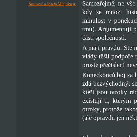
Samozřejmě, ne vše 
Šustrové a Josefa Mlejnka jr.
kdy se mnozí histo
minulost v poněkud 
tmu). Argumentují pr
části společnosti.
A mají pravdu. Stejně
vlády těšil podpoře
prosté přečíslení nev
Koneckonců boj za l
zdá bezvýchodný, se 
kteří jsou otroky rá
existují ti, kterým 
otroky, protože tak
(ale opravdu jen někt