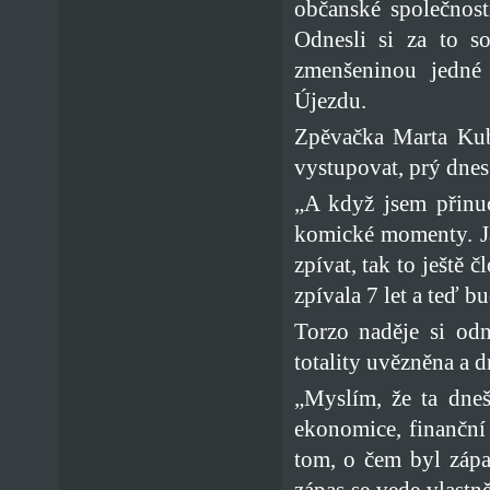
občanské společnost
Odnesli si za to 
zmenšeninou jedné 
Újezdu.
Zpěvačka Marta Kubi
vystupovat, prý dnes
„A když jsem přinu
komické momenty. Já
zpívat, tak to ještě 
zpívala 7 let a teď 
Torzo naděje si od
totality uvězněna a d
„Myslím, že ta dneš
ekonomice, finanční 
tom, o čem byl zápa
zápas se vede vlastně