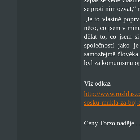
se proti nim ozvat,“
„Je to vlastně popr
něco, co jsem v min
dělat to, co jsem s
společností jako j
samozřejmě člověka 
byl za komunismu o
Viz odkaz
http://www.rozhlas.c
sosku-mukla-za-boj-
Ceny Torzo naděje ..