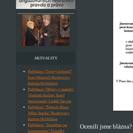
AKTUALITY
Publikace "Uctivý kolotoč"
Ivan Wernisch Rozhovor s
Karlem Hvížďalou
Publikace "Dějiny v manéži"
Vladimír Kučera, Karel
Steigerwald, Luděk Navara
Publikace "Pinhole Blues
Jiřího Stacha" Rozhovor s
Karlem Hvížďalou
Publikace "Zaostřeno na
Ocenili jsme blázna? 
komunismus" Petrušky