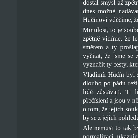
dostal smysl až zpět
dnes možné nadávat
Hučínovi vděčíme, ž
Minulost, to je soubo
zpětně vidíme, že l
směrem a ty prošla
vyčítat, že jsme se
vyznačit ty cesty, kt
Vladimír Hučín byl s
dlouho po pádu reži
lidé zůstávají. Ti
přečíslení a jsou v n
o tom, že jejich sou
by se z jejich pohled
Ale nemusí to tak b
normalizaci, ukazuje