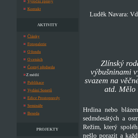
Výroční zprávy
Kontakt
Luděk Navara: Vdě
AKTIVITY
Články
Fotogalerie
O fondu
O cenách
Zlínský rod
Čestný předseda
výbušninami v
Z médií
svazem na věčné
Publikace
atd. Mělo
Vydání Sonetů
Edice Prostopravdy
Semináře
Hrdina nebo blázen
Beseda
sedmdesátých a osm
Režim, který spoléh
PROJEKTY
nešlo porazit a každ