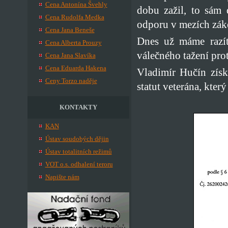
Cena Antonína Švehly
dobu zažil, to sám 
Cena Rudolfa Medka
odporu v mezích záko
Cena Jana Beneše
Dnes už máme razít
Cena Alberta Prouzy
válečného tažení pro
Cena Jana Slavíka
Cena Eduarda Hakena
Vladimír Hučín získ
Ceny Torzo naděje
statut veterána, kter
KONTAKTY
KAN
Ústav soudobých dějin
Ústav totalitních režimů
VOT o.s. odhalení teroru
Napište nám