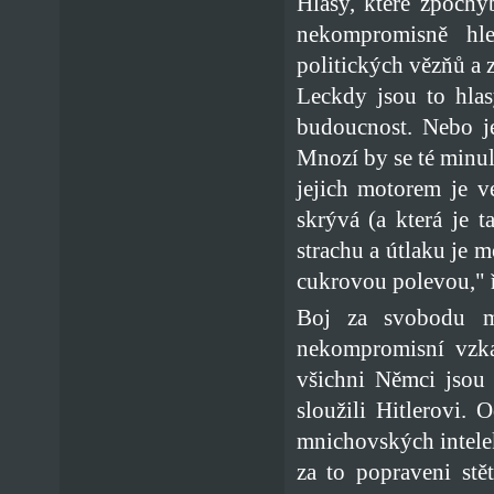
Hlasy, které zpochy
nekompromisně hle
politických vězňů a 
Leckdy jsou to hlas
budoucnost. Nebo j
Mnozí by se té minulo
jejich motorem je ve
skrývá (a která je t
strachu a útlaku je m
cukrovou polevou," 
Boj za svobodu m
nekompromisní vzka
všichni Němci jsou 
sloužili Hitlerovi.
mnichovských intelekt
za to popraveni stět