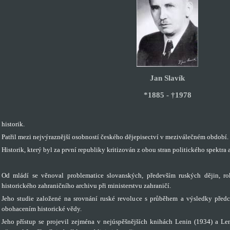
Jan Slavík
*1885 - †1978
historik.
Patřil mezi nejvýraznější osobností českého dějepisectví v meziválečném období.
Historik, který byl za první republiky kritizován z obou stran politického spektra
Od mládí se věnoval problematice slovanských, především ruských dějin, r
historického zahraničního archivu při ministerstvu zahraničí.
Jeho studie založené na srovnání ruské revoluce s průběhem a výsledky předch
obohacením historické vědy.
Jeho přístup se projevil zejména v nejúspěšnějších knihách Lenin (1934) a Le