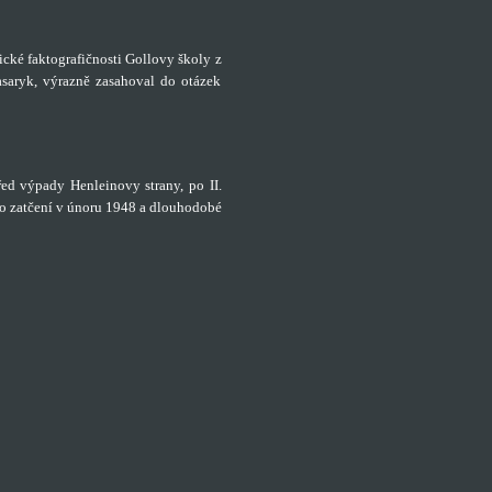
tické faktografičnosti Gollovy školy z
saryk, výrazně zasahoval do otázek
před výpady Henleinovy strany, po II.
lo zatčení v únoru 1948 a dlouhodobé