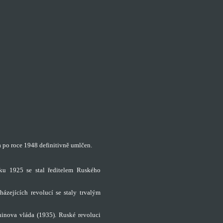
 a po roce 1948 definitivně umlčen.
oku 1925 se stal ředitelem Ruského
ázejících revolucí se staly trvalým
ninova vláda (1935). Ruské revoluci