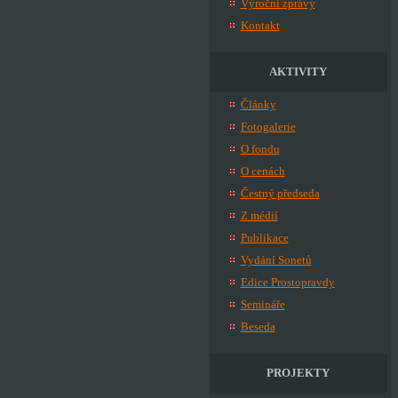
Výroční zprávy
Kontakt
AKTIVITY
Články
Fotogalerie
O fondu
O cenách
Čestný předseda
Z médií
Publikace
Vydání Sonetů
Edice Prostopravdy
Semináře
Beseda
PROJEKTY