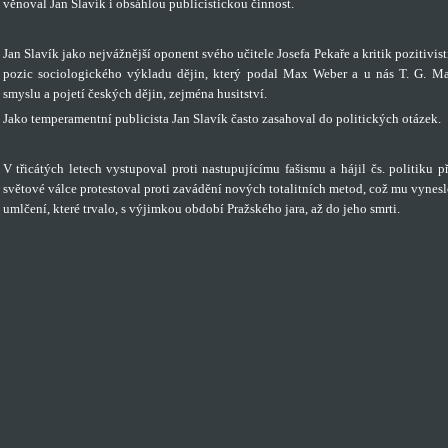
věnoval Jan Slavík i obsáhlou publicistickou činnost.
Jan Slavík jako nejvážnější oponent svého učitele Josefa Pekaře a kritik pozitivis
pozic sociologického výkladu dějin, který podal Max Weber a u nás T. G. Ma
smyslu a pojetí českých dějin, zejména husitství.
Jako temperamentní publicista Jan Slavík často zasahoval do politických otázek.
V třicátých letech vystupoval proti nastupujícímu fašismu a hájil čs. politiku 
světové válce protestoval proti zavádění nových totalitních metod, což mu vynes
umlčení, které trvalo, s výjimkou období Pražského jara, až do jeho smrti.