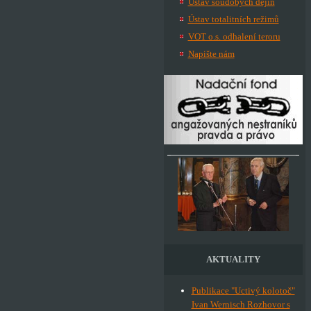
Ústav soudobých dějin
Ústav totalitních režimů
VOT o.s. odhalení teroru
Napište nám
AKTUALITY
Publikace "Uctivý kolotoč"
Ivan Wernisch Rozhovor s