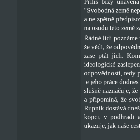
Příliš brzy unavená
"Svobodná země nepo
a ne zpětně předpiso
na osudu této země zá
Řádné lidi poznáme v
že vědí, že odpověd
zase ptát jich. Kom
ideologické zaslepen
odpovědnosti, tedy 
je jeho práce dodnes
slušně naznačuje, ž
a připomíná, že svo
Rupnik dostává dnešn
kopci, v podhradí 
ukazuje, jak naše ce