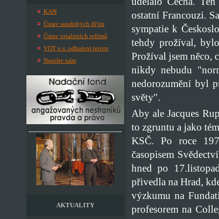
udělalo Čecha. Ten 
KAN
ostatní Francouzi. S
Ústav soudobých dějin
sympatie k Českosl
Ústav totalitních režimů
tehdy prožíval, bylo
VOT o.s. odhalení teroru
Prožíval jsem něco, c
Napište nám
nikdy nebudu "norm
nedorozumění byl p
světy".
Aby ale Jacques Rupn
to zgruntu a jako tém
KSČ. Po roce 1977
časopisem Svědectví
hned po 17.listopa
přivedla na Hrad, kde
výzkumu na Fundatio
AKTUALITY
profesorem na Coll