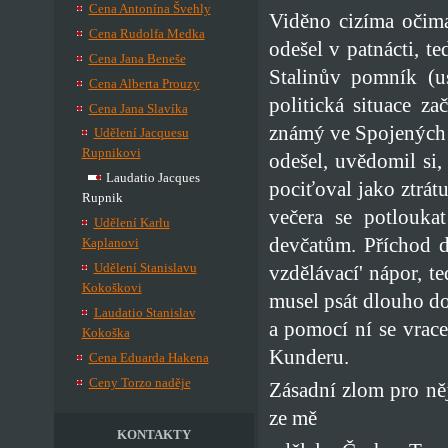
Cena Antonína Švehly
Viděno cizíma očima,
Cena Rudolfa Medka
odešel v patnácti, t
Cena Jana Beneše
Stalinův pomník (u
Cena Alberta Prouzy
politická situace z
Cena Jana Slavíka
známý ve Spojených st
Udělení Jacquesu
Rupnikovi
odešel, uvědomil si
Laudatio Jacques
pociťoval jako ztrát
Rupnik
večera se potlouka
Udělení Karlu
devčatům. Příchod 
Kaplanovi
Udělení Stanislavu
vzdělávací' nápor, t
Kokoškovi
musel psát dlouho do
Laudatio Stanislav
a pomocí ní se vrace
Kokoška
Kunderu.
Cena Eduarda Hakena
Ceny Torzo naděje
Zásadní zlom pro ně
ze mě
KONTAKTY