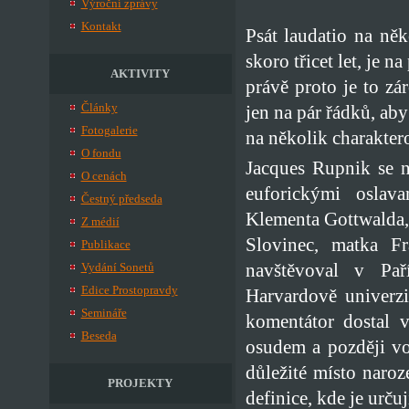
Výroční zprávy
Kontakt
Psát laudatio na ně
skoro třicet let, je 
AKTIVITY
právě proto je to zá
Články
jen na pár řádků, ab
Fotogalerie
na několik charakter
O fondu
Jacques Rupnik se n
O cenách
euforickými oslav
Čestný předseda
Klementa Gottwalda, 
Z médií
Slovinec, matka Fr
Publikace
navštěvoval v Pař
Vydání Sonetů
Edice Prostopravdy
Harvardově univerzi
Semináře
komentátor dostal 
Beseda
osudem a později vo
důležité místo naro
PROJEKTY
definice, kde je urču