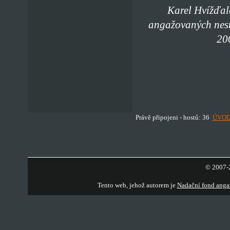
Karel Hvížďal
angažovaných nest
20
Právě připojeni - hostů: 36
ÚVO
© 2007-2
Tento web, jehož autorem je
Nadační fond anga