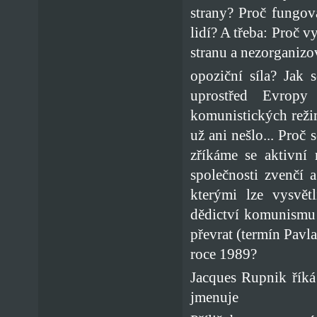
strany? Proč fungov
lidí? A třeba: Proč v
stranu a nezorganizov
opoziční síla? Jak 
uprostřed Evropy 
komunistických reži
už ani nešlo... Proč 
zříkáme se aktivní 
společnosti zvenčí 
kterými lze vysvět
dědictví komunismu 
převrat (termín Pavl
roce 1989?
Jacques Rupnik říká 
jmenuje