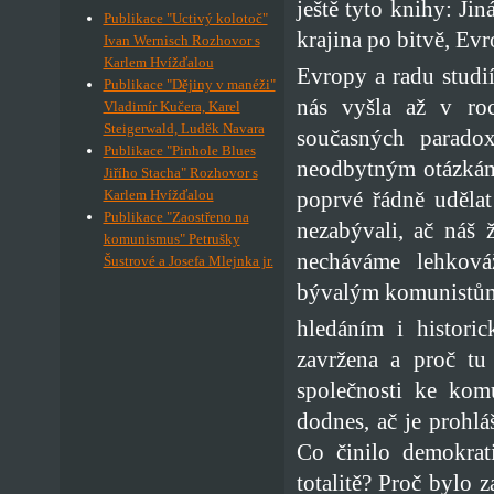
ještě tyto knihy: Ji
Publikace "Uctivý kolotoč"
krajina po bitvě, Evr
Ivan Wernisch Rozhovor s
Karlem Hvížďalou
Evropy a radu studi
Publikace "Dějiny v manéži"
nás vyšla až v ro
Vladimír Kučera, Karel
Steigerwald, Luděk Navara
současných paradox
Publikace "Pinhole Blues
neodbytným otázkám:
Jiřího Stacha" Rozhovor s
poprvé řádně udělat
Karlem Hvížďalou
Publikace "Zaostřeno na
nezabývali, ač náš 
komunismus" Petrušky
necháváme lehková
Šustrové a Josefa Mlejnka jr.
bývalým komunistům?
hledáním i histori
zavržena a proč tu
společnosti ke kom
dodnes, ač je prohl
Co činilo demokrat
totalitě? Proč bylo z