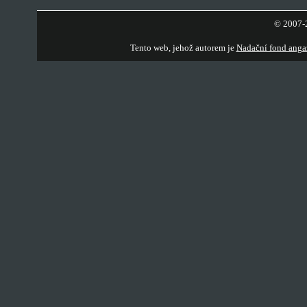
© 2007-2
Tento web, jehož autorem je
Nadační fond anga