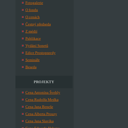
Fotogalerie
O fondu
O cenách
Čestný předseda
Z médií
Publikace
Vydání Sonetů
Edice Prostopravdy
Semináře
Beseda
PROJEKTY
Cena Antonína Švehly
Cena Rudolfa Medka
Cena Jana Beneše
Cena Alberta Prouzy
Cena Jana Slavíka