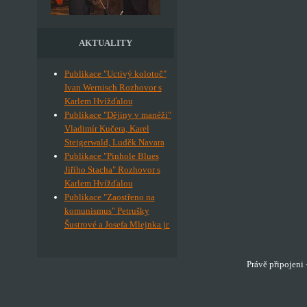
AKTUALITY
Publikace "Uctivý kolotoč"
Ivan Wernisch Rozhovor s
Karlem Hvížďalou
Publikace "Dějiny v manéži"
Vladimír Kučera, Karel
Steigerwald, Luděk Navara
Publikace "Pinhole Blues
Jiřího Stacha" Rozhovor s
Karlem Hvížďalou
Publikace "Zaostřeno na
komunismus" Petrušky
Šustrové a Josefa Mlejnka jr.
Právě připojeni 