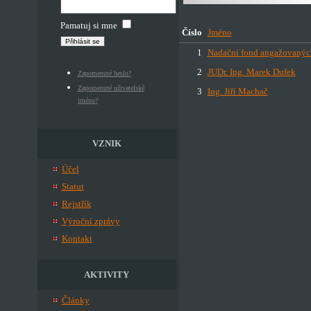
Pamatuj si mne
Číslo
Jméno
1
Nadační fond angažovaných
2
JUDr. Ing. Marek Dufek
Zapomenuté heslo?
Zapomenuté uživatelské
3
Ing. Jiří Machač
jméno?
VZNIK
Účel
Statut
Rejstřík
Výroční zprávy
Kontakt
AKTIVITY
Články