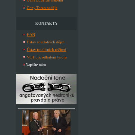
Cena Eduarda Hakena
Ceny Torzo naděje
KONTAKTY
KAN
Ústav soudobých dějin
Ústav totalitních režimů
VOT o.s. odhalení teroru
Napište nám