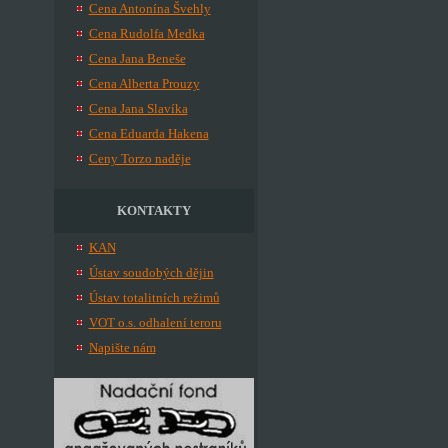
Cena Antonína Švehly
Cena Rudolfa Medka
Cena Jana Beneše
Cena Alberta Prouzy
Cena Jana Slavíka
Cena Eduarda Hakena
Ceny Torzo naděje
KONTAKTY
KAN
Ústav soudobých dějin
Ústav totalitních režimů
VOT o.s. odhalení teroru
Napište nám