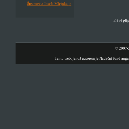
Šustrové a Josefa Mlejnka jr.
Právě při
© 2007-2
Tento web, jehož autorem je
Nadační fond anga