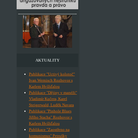
AKTUALITY
Publikace "Uctivý kolotoč"
Ivan Wernisch Rozhovor s
Karlem Hvížďalou
Publikace "Dějiny v manéži"
Vladimír Kučera, Karel
Steigerwald, Luděk Navara
Publikace "Pinhole Blues
Jiřího Stacha" Rozhovor s
Karlem Hvížďalou
Publikace "Zaostřeno na
komunismus" Petrušky