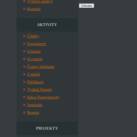
Výroční zprávy
Odeslat
Kontakt
AKTIVITY
Články
Fotogalerie
O fondu
O cenách
Čestný předseda
Z médií
Publikace
Vydání Sonetů
Edice Prostopravdy
Semináře
Beseda
PROJEKTY