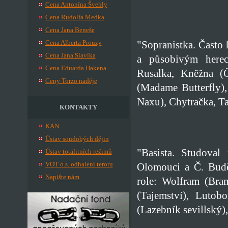
Cena Antonína Švehly
Cena Rudolfa Medka
Cena Jana Beneše
"Sopranistka. Často
Cena Alberta Prouzy
Cena Jana Slavíka
a působivým herec
Cena Eduarda Hakena
Rusalka, Kněžna (Č
Ceny Torzo naděje
(Madame Butterfly),
Naxu), Chytračka, Ta
KONTAKTY
KAN
Ústav soudobých dějin
"Basista. Studova
Ústav totalitních režimů
VOT o.s. odhalení teroru
Olomouci a Č. Budě
Napište nám
role: Wolfram (Bran
(Tajemství), Lutob
(Lazebník sevillský)