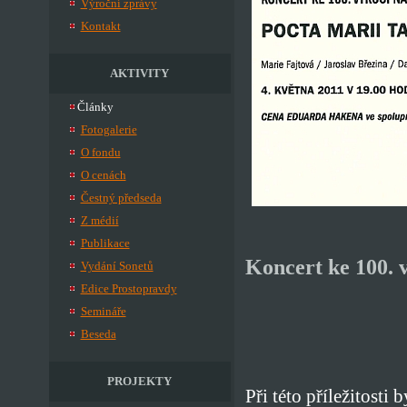
Výroční zprávy
Kontakt
AKTIVITY
Články
Fotogalerie
O fondu
O cenách
Čestný předseda
Z médií
Publikace
Koncert ke 100. 
Vydání Sonetů
Edice Prostopravdy
Semináře
Beseda
PROJEKTY
Při této příležitosti