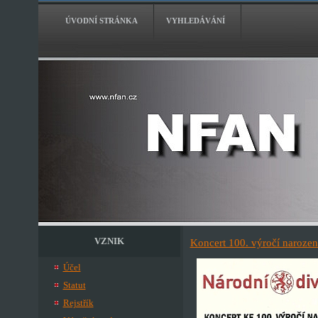
ÚVODNÍ STRÁNKA
VYHLEDÁVÁNÍ
VZNIK
Koncert 100. výročí narozen
Účel
Statut
Rejstřík