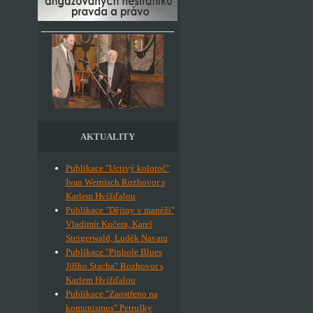
AKTUALITY
Publikace "Uctivý kolotoč"
Ivan Wernisch Rozhovor s
Karlem Hvížďalou
Publikace "Dějiny v manéži"
Vladimír Kučera, Karel
Steigerwald, Luděk Navara
Publikace "Pinhole Blues
Jiřího Stacha" Rozhovor s
Karlem Hvížďalou
Publikace "Zaostřeno na
komunismus" Petrušky