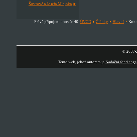
Šustrové a Josefa Mlejnka jr.
Právě připojeni - hostů: 40
ÚVOD
Články
Hlavní
Konce
© 2007-2
Tento web, jehož autorem je
Nadační fond anga