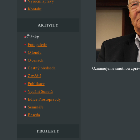
Výroční zprávy
Kontakt
AKTIVITY
Články
Fotogalerie
O fondu
O cenách
Čestný předseda
Oznamujeme smutnou zprávu,
Z médií
Publikace
Vydání Sonetů
Edice Prostopravdy
Semináře
Beseda
PROJEKTY