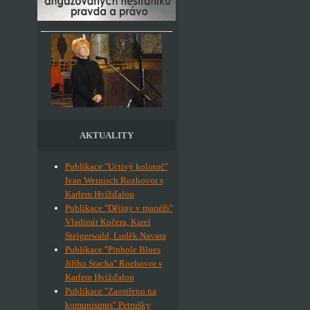
AKTUALITY
Publikace "Uctivý kolotoč"
Ivan Wernisch Rozhovor s
Karlem Hvížďalou
Publikace "Dějiny v manéži"
Vladimír Kučera, Karel
Steigerwald, Luděk Navara
Publikace "Pinhole Blues
Jiřího Stacha" Rozhovor s
Karlem Hvížďalou
Publikace "Zaostřeno na
komunismus" Petrušky