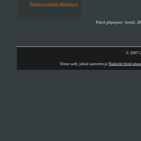
Šustrové a Josefa Mlejnka jr.
Právě připojeni - hostů: 2
© 2007-2
Tento web, jehož autorem je
Nadační fond anga