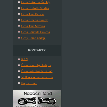
Cena Antonína Švehly
Cena Rudolfa Medka
Cena Jana Beneše
Cena Alberta Prouzy
Cena Jana Slavíka
Cena Eduarda Hakena
Ceny Torzo naděje
KONTAKTY
KAN
Ústav soudobých dějin
Ústav totalitních režimů
VOT o.s. odhalení teroru
Napište nám