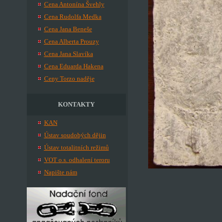
Cena Antonína Švehly
Cena Rudolfa Medka
Cena Jana Beneše
Cena Alberta Prouzy
Cena Jana Slavíka
Cena Eduarda Hakena
Ceny Torzo naděje
KONTAKTY
KAN
Ústav soudobých dějin
Ústav totalitních režimů
VOT o.s. odhalení teroru
Napište nám