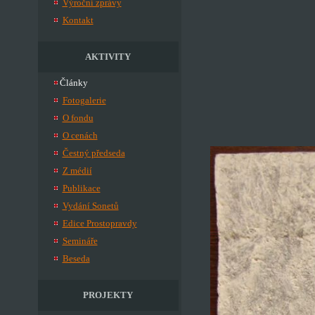
Výroční zprávy
Kontakt
AKTIVITY
Články
Fotogalerie
O fondu
O cenách
Čestný předseda
Z médií
Publikace
Vydání Sonetů
Edice Prostopravdy
Semináře
Beseda
PROJEKTY