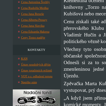
Klementina ocenění
Cena Antonína Švehly
knihovny „Torzo na
Cena Rudolfa Medka
Kubišová nebo mece
Cena Jana Beneše
Cena Alberta Prouzy
Cenu získali také a
Cena Jana Slavíka
přerovského Klubu 
Cena Eduarda Hakena
Vladimír Hučín a J
Ceny Torzo naděje
politického vězně ko
Všechny tyto osobn
KONTAKTY
občanské společnost
KAN
Odnesli si za to 
Ústav soudobých dějin
zmenšeninou jedné 
Ústav totalitních režimů
Újezdu.
VOT o.s. odhalení teroru
Napište nám
Zpěvačka Marta Kubi
vystupovat, prý dnes
„A když jsem přinu
komické momenty. Já