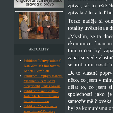
zpívat, tak to ještě 
zpívala 7 let a teď 
Torzo naděje si od
totality uvězněna a d
„Myslím, že ta dneš
ekonomice, finanční 
tom, o čem byl zápa
AKTUALITY
zápas se vede vlastně
Publikace "Uctivý kolotoč"
se proti nim ozvat,“
Ivan Wernisch Rozhovor s
Karlem Hvížďalou
„Je to vlastně popr
Publikace "Dějiny v manéži"
něco, co jsem v min
Vladimír Kučera, Karel
dělat to, co jsem s
Steigerwald, Luděk Navara
Publikace "Pinhole Blues
společností jako j
Jiřího Stacha" Rozhovor s
samozřejmě člověka 
Karlem Hvížďalou
Publikace "Zaostřeno na
byl za komunismu o
komunismus" Petrušky