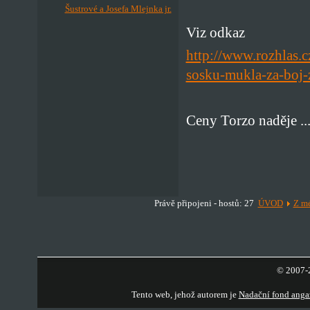
Šustrové a Josefa Mlejnka jr.
Viz odkaz
http://www.rozhlas.c
sosku-mukla-za-boj-
Ceny Torzo naděje ..
Právě připojeni - hostů: 27
ÚVOD
Z mé
© 2007-2
Tento web, jehož autorem je
Nadační fond anga