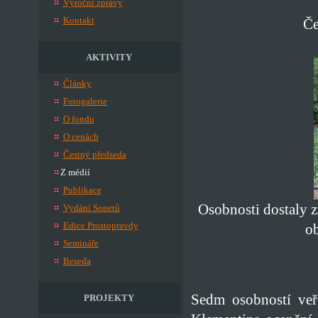
Výroční zprávy
Kontakt
Če
AKTIVITY
Články
Fotogalerie
O fondu
O cenách
Čestný předseda
Z médií
Publikace
Osobnosti dostaly z
Vydání Sonetů
Edice Prostopravdy
o
Semináře
Beseda
Sedm osobností veř
PROJEKTY