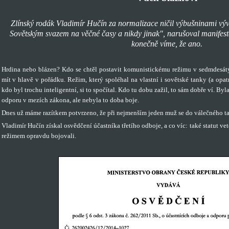
Zlínský rodák Vladimír Hučín za normalizace ničil výbušninami výv
Sovětským svazem na věčné časy a nikdy jinak", narušoval manifes
konečně víme, že ano.
Hrdina nebo blázen? Kdo se chtěl postavit komunistickému režimu v sedmdesát
mít v hlavě v pořádku. Režim, který spoléhal na vlastní i sovětské tanky (a opat
kdo byl trochu inteligentní, si to spočítal. Kdo tu dobu zažil, to sám dobře ví. By
odporu v mezích zákona, ale nebyla to doba boje.
Dnes už máme razítkem potvrzeno, že při nejmenším jeden muž se do válečného ta
Vladimír Hučín získal osvědčení účastníka třetího odboje, a co víc: také statut vete
režimem opravdu bojovali.