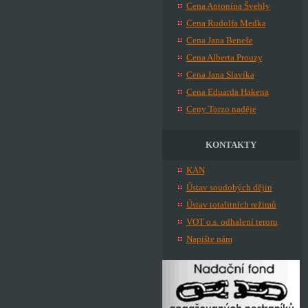
Cena Antonína Švehly
Cena Rudolfa Medka
Cena Jana Beneše
Cena Alberta Prouzy
Cena Jana Slavíka
Cena Eduarda Hakena
Ceny Torzo naděje
KONTAKTY
KAN
Ústav soudobých dějin
Ústav totalitních režimů
VOT o.s. odhalení teroru
Napište nám