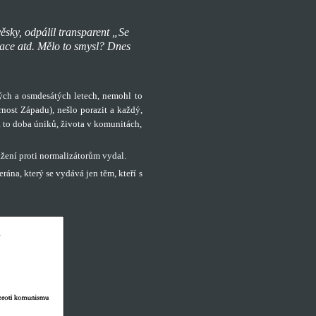
ěsky, odpálil transparent „Se
tace atd. Mělo to smysl? Dnes
ých a osmdesátých letech, nemohl to
rnost Západu), nešlo porazit a každý,
la to doba úniků, života v komunitách,
žení proti normalizátorům vydal.
rána, který se vydává jen těm, kteří s