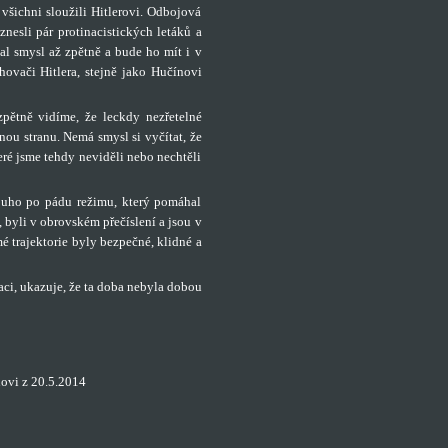
 všichni sloužili Hitlerovi. Odbojová
nesli pár protinacistických letáků a
stal smysl až zpětně a bude ho mít i v
ovači Hitlera, stejně jako Hučínovi
zpětně vidíme, že leckdy nezřetelné
ou stranu. Nemá smysl si vyčítat, že
eré jsme tehdy neviděli nebo nechtěli
louho po pádu režimu, který pomáhal
, byli v obrovském přečíslení a jsou v
mé trajektorie byly bezpečné, klidné a
aci, ukazuje, že ta doba nebyla dobou
ovi z 20.5.2014