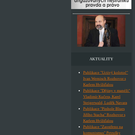
AKTUALITY
Publikace "Uctivý kolotoč"
Ivan Wernisch Rozhovor s
Karlem Hvížďalou
Publikace "Dějiny v manéži"
Vladimír Kučera, Karel
Steigerwald, Luděk Navara
Publikace "Pinhole Blues
Jiřího Stacha" Rozhovor s
Karlem Hvížďalou
Publikace "Zaostřeno na
komunismus" Petrušky