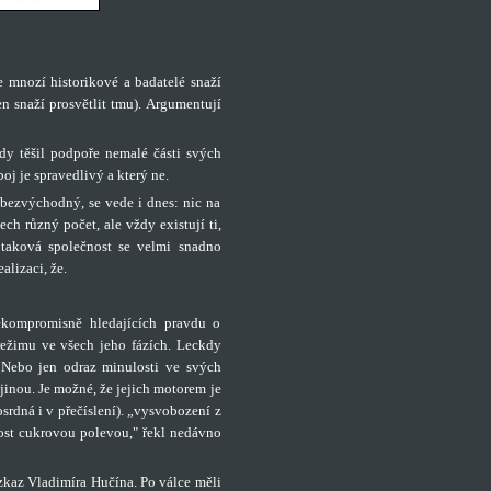
e mnozí historikové a badatelé snaží
n snaží prosvětlit tmu). Argumentují
lády těšil podpoře nemalé části svých
oj je spravedlivý a který ne.
bezvýchodný, se vede i dnes: nic na
ech různý počet, ale vždy existují ti,
e taková společnost se velmi snadno
alizaci, že.
nekompromisně hledajících pravdu o
ežimu ve všech jeho fázích. Leckdy
. Nebo jen odraz minulosti ve svých
jinou. Je možné, že jejich motorem je
osrdná i v přečíslení). „vysvobození z
lost cukrovou polevou," řekl nedávno
kaz Vladimíra Hučína. Po válce měli