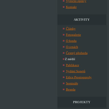
Výroční zprávy
Kontakt
AKTIVITY
Články
Fotogalerie
O fondu
O cenách
Čestný předseda
Z médií
Publikace
Vydání Sonetů
Edice Prostopravdy
Semináře
Beseda
PROJEKTY