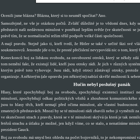
Ocenili jsme blázna? Blázna, který si to neuměl spočítat? Ano.
Samozřejmě, ne vše je otázkou počtů. Zvlášť důležité je to vědomí dnes, kdy s
představit naši nedávnou minulost v poněkud lepším světle (ve skutečnosti se je
právě tím, že se normalizační režim těšil podpoře velké části společnosti.
A mají pravdu. Stejně jako ti, kteří tvrdí, že Hitler se také v určité fázi své v
soukmenovců. Jenomže jde o to, že prosté přečíslení nevypovídá nic o tom, který b
Koneckonců boj za lidskou svobodu, za osvobození otroků, který se někdy zdá 
tom nemění fakt, že existují lidé, kteří jsou otroky rádi. Je jich v různých systém
kterým právě toto vyhovuje. Jsou rádi, když otroci zůstávají otroky, protož
organizuje. A některým (ale opravdu jen některým) nabízí skvělé možnosti k sebere
Hučín nebyl poslušný panák
Hlasy, které zpochybňují boj za svobodu, zpochybňují existenci institucí 
minulosti, zpochybňují odkaz politických vězňů a zhoubnost komunistického r
jsou to hlasy těch, kteří nemají před očima minulost, ale vlastní budoucnost
zmatených představách. Mnozí by se té minulosti rádi zbavili nebo ji vyměnili za 
ve skutečnosti strach z pravdy, která se v té minulosti skrývá (a která je tak nemil
řetězů strachu a útlaku je možné, jen když víme, co se stalo, a nenatíráme minu
prezident Gauck.
Boj za svobodu má smysl bez ohledu na počet bojovníků, to je nekompromisní vz