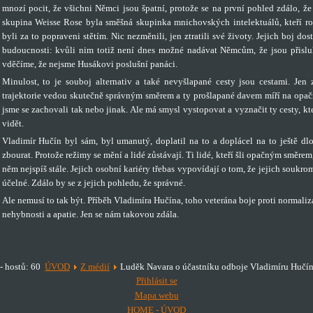
mnozí pocit, že všichni Němci jsou špatní, protože se na první pohled zdálo, že
skupina Weisse Rose byla směšná skupinka mnichovských intelektuálů, kteří roz
byli za to popraveni stětím. Nic nezměnili, jen ztratili své životy. Jejich boj do
budoucnosti: kvůli nim totiž není dnes možné nadávat Němcům, že jsou přisluh
vděčíme, že nejsme Husákovi poslušní panáci.
Minulost, to je souboj alternativ a také nevyšlapané cesty jsou cestami. Jen 
trajektorie vedou skutečně správným směrem a ty prošlapané davem míří na opačn
jsme se zachovali tak nebo jinak. Ale má smysl vystopovat a vyznačit ty cesty, kt
vidět.
Vladimír Hučín byl sám, byl umanutý, doplatil na to a doplácel na to ještě d
zbourat. Protože režimy se mění a lidé zůstávají. Ti lidé, kteří šli opačným směrem
něm nejspíš stále. Jejich osobní kariéry třebas vypovídají o tom, že jejich soukro
účelné. Zdálo by se z jejich pohledu, že správné.
Ale nemusí to tak být. Příběh Vladimíra Hučína, toho veterána boje proti normaliz
nehybnosti a apatie. Jen se nám takovou zdála.
 - hostů: 60
ÚVOD
Z médií
Luděk Navara o účastníku odboje Vladimíru Hučín
Přihlásit se
Mapa webu
HOME - ÚVOD