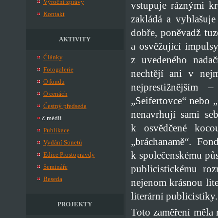
Výroční zprávy
vstupuje ráznými k
Kontakt
zakládá a vyhlašuje
dobře, poněvadž tuz
AKTIVITY
a osvěžující impulsy
Články
z uvedeného nadačn
Fotogalerie
nechtějí ani v nej
O fondu
nejprestižnějším 
O cenách
„Seifertovce“ nebo „
Čestný předseda
nenavrhují sami seb
Z médií
k osvědčené koco
Publikace
„bráchanamě“. Fond
Vydání Sonetů
k společenskému půso
Edice Prostopravdy
publicistickému ro
Semináře
Beseda
nejenom krásnou liter
literární publicistiky.
PROJEKTY
Toto zaměření měla 