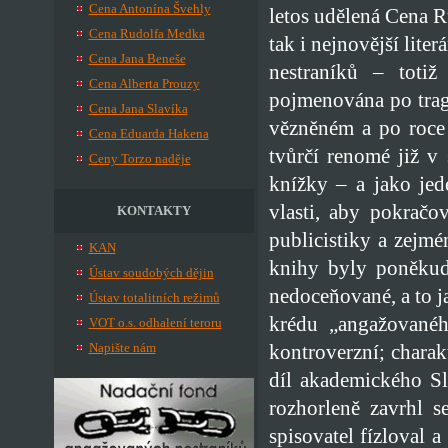
Cena Antonína Švehly
letos udělená Cena R
Cena Rudolfa Medka
tak i nejnovější lit
Cena Jana Beneše
nestraníků – toti
Cena Alberta Prouzy
pojmenována po trag
Cena Jana Slavíka
vězněném a po roce 
Cena Eduarda Hakena
tvůrčí renomé již v 
Ceny Torzo naděje
knížky – a jako jed
vlasti, aby pokračo
KONTAKTY
publicistiky a zejmé
KAN
knihy byly poněkud 
Ústav soudobých dějin
nedoceňované, a to ja
Ústav totalitních režimů
krédu „angažovanéh
VOT o.s. odhalení teroru
kontroverzní; charak
Napište nám
díl akademického S
rozhorleně zavrhl s
spisovatel fízloval a