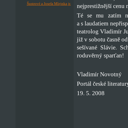
Šustrové a Josefa Mlejnka jr.
nejprestižnější cenu 
Té se mu zatím ne
a s laudatiem nepřis
teatrolog Vladimír J
již v sobotu časně o
sešívané Slávie. Sc
roduvěrný sparťan!
Vladimír Novotný
Portál české literatur
19. 5. 2008