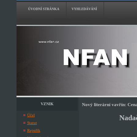
ÚVODNÍ STRÁNKA
VYHLEDÁVÁNÍ
VZNIK
Nový literární vavřín: Cen
Účel
Nadač
Statut
Rejstřík