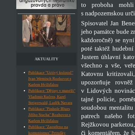
to proboha mohli 
s nadpozemskou určit
Spisovatel Jan Bene
jeho památce bude z
každoročně) se nyní
poté taktéž hudební
Justem úhlavní kato
AKTUALITY
všechno a vše, veře
Katovnu kritizoval
Publikace "Uctivý kolotoč"
Ivan Wernisch Rozhovor s
upozorňuje rovněž 
Karlem Hvížďalou
v Lidových novinách
Publikace "Dějiny v manéži"
Vladimír Kučera, Karel
tajné policie, pomě
Steigerwald, Luděk Navara
soudobou mentalitu 
Publikace "Pinhole Blues
patrech našeho fot
Jiřího Stacha" Rozhovor s
Karlem Hvížďalou
Rejžkovou parketou,
Publikace "Zaostřeno na
či komentářem, že b
komunismus" Petrušky