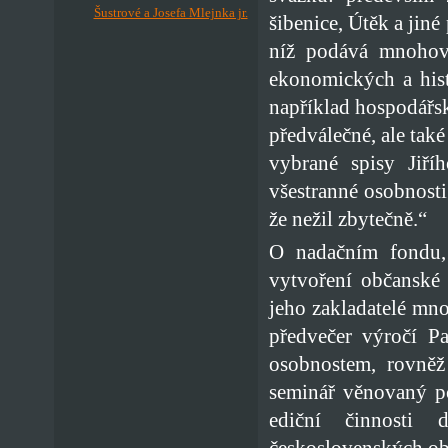
Šustrové a Josefa Mlejnka jr.
šibenice, Útěk a jin
níž podává mnohovr
ekonomických a hist
například hospodářsk
předválečné, ale také
vybrané spisy Jiří
všestranné osobnosti
že nežil zbytečně.“
O nadačním fondu, 
vytvoření občanské 
jeho zakladatelé mno
předvečer výročí P
osobnostem, rovněž
seminář věnovaný po
ediční činnosti
československých ob