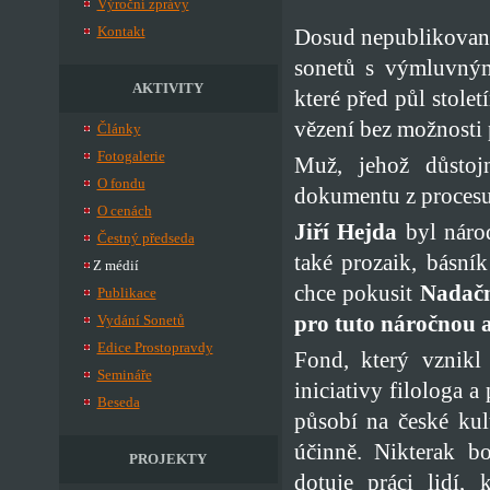
Výroční zprávy
Kontakt
Dosud nepublikované 
sonetů s výmluvn
AKTIVITY
které před půl stolet
vězení bez možnosti 
Články
Fotogalerie
Muž, jehož důstoj
O fondu
dokumentu z procesu
O cenách
Jiří Hejda
byl národ
Čestný předseda
také prozaik, básník
Z médií
chce pokusit
Nadačn
Publikace
pro tuto náročnou a
Vydání Sonetů
Edice Prostopravdy
Fond, který vznik
Semináře
iniciativy filologa a
Beseda
působí na české kul
účinně. Nikterak b
PROJEKTY
dotuje práci lidí, 