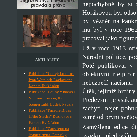
nepochybně by si z
Horákovou byl odsou
byl vězněn na Pankr
mu byl v roce 1962
pracoval jako figuran
Už v roce 1913 oti
Národní politice, po
AKTUALITY
Poté publikoval v 
objektivní r e p o r
Publikace "Uctivý kolotoč"
Ivan Wernisch Rozhovor s
nebezpečí nacismu. 
Karlem Hvížďalou
Útěk, jejímiž hrdiny
Publikace "Dějiny v manéži"
Vladimír Kučera, Karel
Především je však au
Steigerwald, Luděk Navara
zachytil nejen pohnu
Publikace "Pinhole Blues
země od první světové
Jiřího Stacha" Rozhovor s
Karlem Hvížďalou
Zamýšlená edice d
Publikace "Zaostřeno na
svazků: především 
komunismus" Petrušky