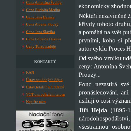
Cena Antonína Švehly
ekonomicky zhodnoti
Cena Rudolfa Medka
Někteří nezaviněně ž
Cena Jana Beneše
křivdy tohoto druhu,
Cena Alberta Prouzy
a pomáhá na svět pub
Cena Jana Slavíka
prvními, koho si př
Cena Eduarda Hakena
Ceny Torzo naděje
autor cyklu Proces H
Od svého vzniku udě
KONTAKTY
ceny: Antonína Šveh
KAN
Prouzy...
Ústav soudobých dějin
Fond nezastírá své
Ústav totalitních režimů
pronásledováni, an
VOT o.s. odhalení teroru
usilují o cosi význa
Napište nám
Jiří Hejda
(1895-19
národohospodářství
všestrannou osobnos