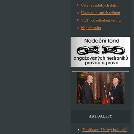
Ústav soudobých dějin
Ústav totalitních režimů
VOT o.s. odhalení teroru
Napište nám
AKTUALITY
Publikace "Uctivý kolotoč"