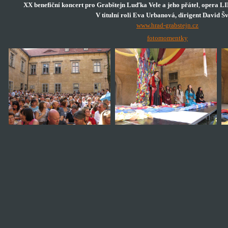
XX benefiční koncert pro Grabštejn Luďka Vele a jeho přátel
,
opera LI
V titulní roli Eva Urbanová, dirigent David Šv
www.hrad-grabstejn.cz
fotomomentky