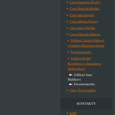
Cena Antonína Švehly
Cena Rudolfa Medka
Cena Jana Beneše
Cena Alberta Prouzy
Cena Jana Slavíka
Cena Eduarda Hakena
Udělení Libuši Bláhové
a Ondreji Malachovskému
Fotomomentky
Udělení Květě
Koníčkové a Stanislavu
Stolbenkovi
Udělení Janu
Malíkovi
Fotomomentky
Ceny Torzo naděje
KONTAKTY
KAN