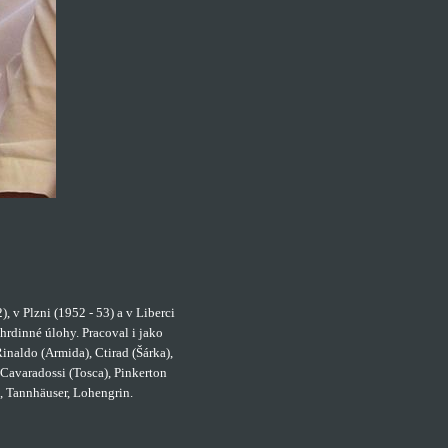
, v Plzni (1952 - 53) a v Liberci
hrdinné úlohy. Pracoval i jako
inaldo (Armida), Ctirad (Šárka),
 Cavaradossi (Tosca), Pinkerton
, Tannhäuser, Lohengrin.