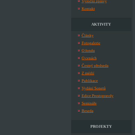
Výroční zprávy
Kontakt
AKTIVITY
Články
Fotogalerie
O fondu
O cenách
Čestný předseda
Z médií
Publikace
Vydání Sonetů
Edice Prostopravdy
Semináře
Beseda
PROJEKTY