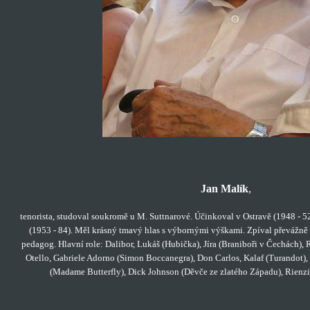
Jan Malík
,
tenorista, studoval soukromě u M. Suttnarové. Účinkoval v Ostravě (1948 - 52)
(1953 - 84). Měl krásný tmavý hlas s výbornými výškami. Zpíval převážně 
pedagog. Hlavní role: Dalibor, Lukáš (Hubička), Jíra (Braniboři v Čechách), R
Otello, Gabriele Adorno (Simon Boccanegra), Don Carlos, Kalaf (Turandot),
(Madame Butterfly), Dick Johnson (Děvče ze zlatého Západu), Rienzi