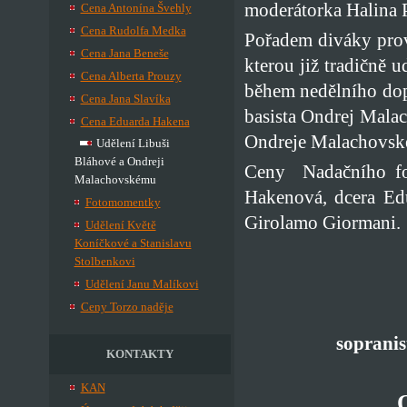
moderátorka Halina
Cena Antonína Švehly
Cena Rudolfa Medka
Pořadem diváky prov
Cena Jana Beneše
kterou již tradičně 
Cena Alberta Prouzy
během nedělního dop
Cena Jana Slavíka
basista Ondrej Malac
Cena Eduarda Hakena
Ondreje Malachovské
Udělení Libuši
Bláhové a Ondreji
Ceny Nadačního fon
Malachovskému
Hakenová, dcera E
Fotomomentky
Girolamo Giormani.
Udělení Květě
Koníčkové a Stanislavu
Stolbenkovi
Udělení Janu Malíkovi
Ceny Torzo naděje
sopranis
KONTAKTY
KAN