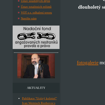
Ústav soudobých dějin
dlouholetý s
Ústav totalitních režimů
VOT o.s. odhalení teroru
Napište nám
fotogalerie
mom
AKTUALITY
Publikace "Uctivý kolotoč"
Ivan Wernisch Rozhovor s