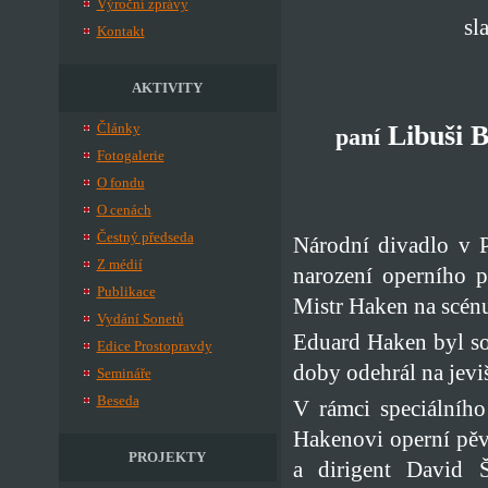
Výroční zprávy
sl
Kontakt
AKTIVITY
Články
Libuši 
paní
Fotogalerie
O fondu
O cenách
Čestný předseda
Národní divadlo v P
Z médií
narození operního 
Publikace
Mistr Haken na scénu
Vydání Sonetů
Eduard Haken byl so
Edice Prostopravdy
doby odehrál na jeviš
Semináře
Beseda
V rámci speciálníh
Hakenovi operní pěvk
PROJEKTY
a dirigent David Š