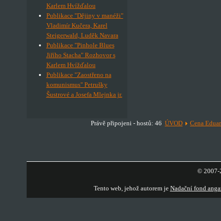
Karlem Hvížďalou
Publikace "Dějiny v manéži"
Vladimír Kučera, Karel
Steigerwald, Luděk Navara
Publikace "Pinhole Blues
Jiřího Stacha" Rozhovor s
Karlem Hvížďalou
Publikace "Zaostřeno na
komunismus" Petrušky
Šustrové a Josefa Mlejnka jr.
Právě připojeni - hostů: 46
ÚVOD
Cena Edua
© 2007-2
Tento web, jehož autorem je
Nadační fond anga