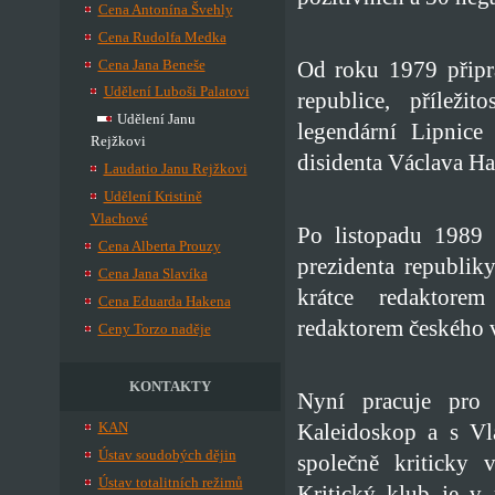
Cena Antonína Švehly
Cena Rudolfa Medka
Cena Jana Beneše
Od roku 1979 připr
Udělení Luboši Palatovi
republice, příleži
Udělení Janu
legendární Lipnice
Rejžkovi
disidenta Václava Ha
Laudatio Janu Rejžkovi
Udělení Kristině
Vlachové
Po listopadu 1989 
Cena Alberta Prouzy
prezidenta republi
Cena Jana Slavíka
krátce redaktorem
Cena Eduarda Hakena
redaktorem českého 
Ceny Torzo naděje
KONTAKTY
Nyní pracuje pro 
KAN
Kaleidoskop a s Vl
Ústav soudobých dějin
společně kriticky 
Ústav totalitních režimů
Kritický klub je v