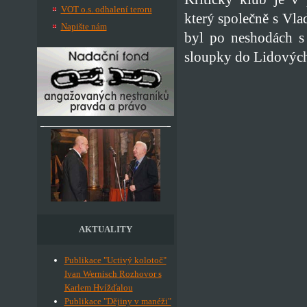
VOT o.s. odhalení teroru
který společně s Vla
Napište nám
byl po neshodách s 
sloupky do Lidových
AKTUALITY
Publikace "Uctivý kolotoč"
Ivan Wernisch Rozhovor s
Karlem Hvížďalou
Publikace "Dějiny v manéži"