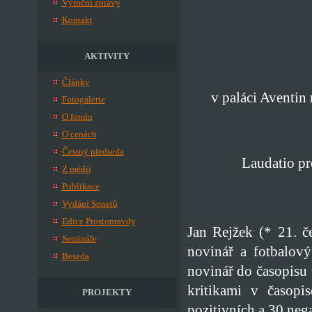
Výroční zprávy
Kontakt
AKTIVITY
Články
v paláci Aventin
Fotogalerie
O fondu
O cenách
Čestný předseda
Laudatio pro
Z médií
Publikace
Vydání Sonetů
Edice Prostopravdy
Jan Rejžek (* 21. č
Semináře
novinář a fotbalový
Beseda
novinář do časopisu
kritikami v časopi
PROJEKTY
pozitivních a 30 nega