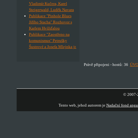
Vladimír Kučera, Karel
Steigerwald, Luděk Navara
Publikace "Pinhole Blues
Jiřího Stacha" Rozhovor s
Karlem Hvížďalou
Publikace "Zaostřeno na
komunismus" Petrušky
Šustrové a Josefa Mlejnka jr.
Právě připojeni - hostů: 36
ÚV
© 2007-2
Tento web, jehož autorem je
Nadační fond anga