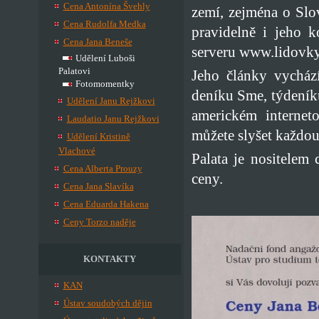
Cena Antonína Švehly
zemí, zejména o Slo
Cena Rudolfa Medka
pravidelně i jeho k
Cena Jana Beneše
serveru www.lidovky
Udělení Luboši
Palatovi
Jeho články vycház
Fotomomentky
deníku Sme, týdení
Udělení Janu Rejžkovi
americkém internet
Laudatio Janu Rejžkovi
můžete slyšet každou
Udělení Kristině
Vlachové
Palata je nositelem
Cena Alberta Prouzy
ceny.
Cena Jana Slavíka
Cena Eduarda Hakena
Ceny Torzo naděje
KONTAKTY
KAN
Ústav soudobých dějin