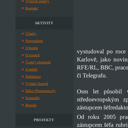
Výroční zprávy
Kontakt
AKTIVITY
Články
Fotogalerie
O fondu
vystudoval po roce 
O cenách
Karlově, jako novin
Čestný předseda
RFE/RL, BBC, pracov
Z médií
či Telegrafu.
Publikace
Vydání Sonetů
Osm let působil
Edice Prostopravdy
Semináře
středoevropským z
Beseda
zástupcem šéfredakt
Od roku 2005 prac
PROJEKTY
zástupcem šéfa rubri