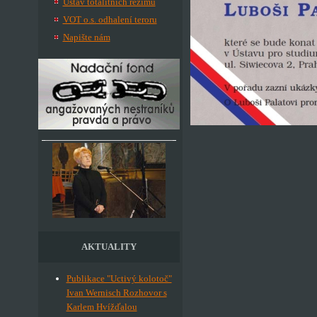
Ústav totalitních režimů
VOT o.s. odhalení teroru
Napište nám
AKTUALITY
Publikace "Uctivý kolotoč"
Ivan Wernisch Rozhovor s
Karlem Hvížďalou