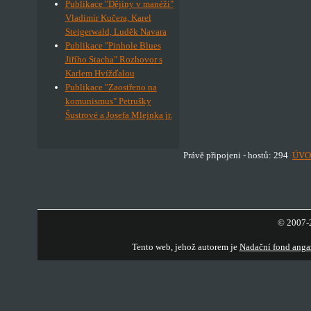
Publikace "Dějiny v manéži"
Vladimír Kučera, Karel
Steigerwald, Luděk Navara
Publikace "Pinhole Blues
Jiřího Stacha" Rozhovor s
Karlem Hvížďalou
Publikace "Zaostřeno na
komunismus" Petrušky
Šustrové a Josefa Mlejnka jr.
Právě připojeni - hostů: 294
ÚVO
© 2007-2
Tento web, jehož autorem je
Nadační fond anga