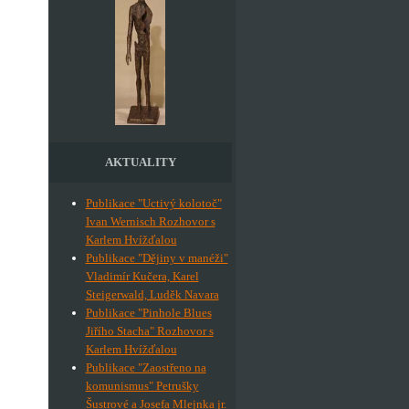
AKTUALITY
Publikace "Uctivý kolotoč"
Ivan Wernisch Rozhovor s
Karlem Hvížďalou
Publikace "Dějiny v manéži"
Vladimír Kučera, Karel
Steigerwald, Luděk Navara
Publikace "Pinhole Blues
Jiřího Stacha" Rozhovor s
Karlem Hvížďalou
Publikace "Zaostřeno na
komunismus" Petrušky
Šustrové a Josefa Mlejnka jr.