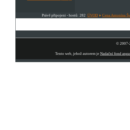
Právě připojeni - hostů: 282
ÚVOD
Cena Antonína Š
© 2007-2
Tento web, jehož autorem je
Nadační fond anga