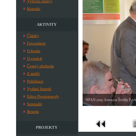
Výroční zprávy
Kontakt
AKTIVITY
Články
Fotogalerie
O fondu
O cenách
Čestný předseda
Z médií
Publikace
Vydání Sonetů
Edice Prostopravdy
NFAN ceny Antonína Švehly Pavlu
Semináře
Beseda
PROJEKTY