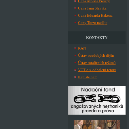
Cena Alberta Prouzy
Cena Jana Slavíka
Cena Eduarda Hakena
Ceny Torzo naděje
KONTAKTY
KAN
Ústav soudobých dějin
Ústav totalitních režimů
VOT o.s. odhalení teroru
Napište nám