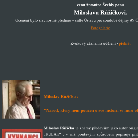
cenu Antonína Švehly panu
Miloslavu Růžičkovi.
Ocenění bylo slavnostně předáno v sídle Ústavu pro soudobé dějiny AV ČR
Fotogalerie
Zvukový záznam z udělení -
přehrát
Miloslav Růžička :
"Národ, který není poučen o své historii se musí o
Miloslav Růžička
je známý především jako autor ori
„KULAK“ , v níž poutavým způsobem popisuje příběh