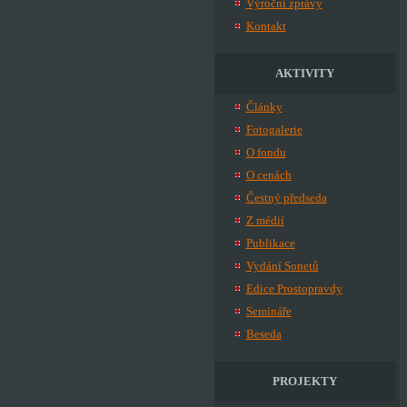
Výroční zprávy
Kontakt
AKTIVITY
Články
Fotogalerie
O fondu
O cenách
Čestný předseda
Z médií
Publikace
Vydání Sonetů
Edice Prostopravdy
Semináře
Beseda
PROJEKTY