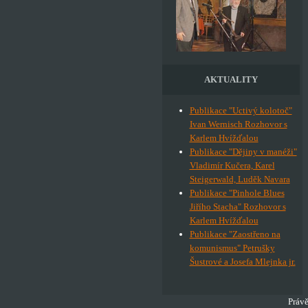
AKTUALITY
Publikace "Uctivý kolotoč"
Ivan Wernisch Rozhovor s
Karlem Hvížďalou
Publikace "Dějiny v manéži"
Vladimír Kučera, Karel
Steigerwald, Luděk Navara
Publikace "Pinhole Blues
Jiřího Stacha" Rozhovor s
Karlem Hvížďalou
Publikace "Zaostřeno na
komunismus" Petrušky
Šustrové a Josefa Mlejnka jr.
Právě