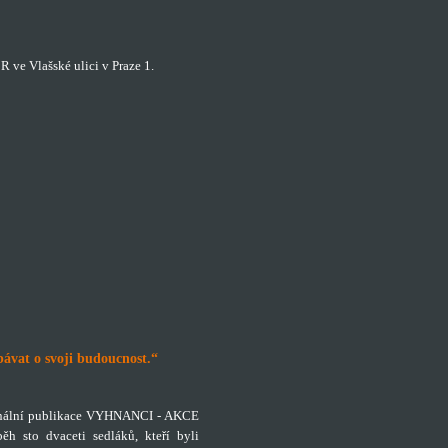
 ve Vlašské ulici v Praze 1.
bávat o svoji budoucnost.“
ginální publikace VYHNANCI - AKCE
 sto dvaceti sedláků, kteří byli