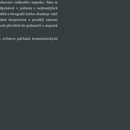
baveni veškerého majetku. Sám se
odpykával v jednom z nejkrutějších
ěhů a fotografií kniha obsahuje také
tátní bezpečnost a později okresní
vali převážně do pohraničí a majetek
a zvěrstva páchaná komunistickými