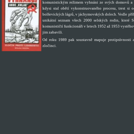
komunistickým režimem vyhnáni ze svých domovů a z
kdysi stal obětí vykonstruovaného procesu, trest si 
bolševických lágrů, v jáchymovských dolech. Vedle příb
unikátní seznam všech 2000 selských rodin, které S
komunističtí funkcionáři v letech 1952 až 1953 vystěho
jim zabavili.
Od roku 1989 pak soustavně mapuje protiprávnosti 
zločinci.