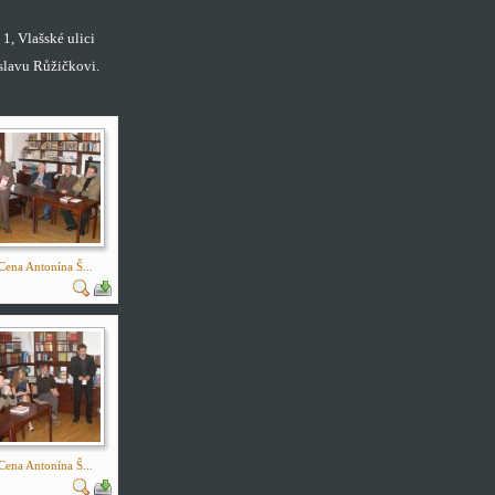
1, Vlašské ulici
slavu Růžičkovi.
Cena Antonína Š...
Cena Antonína Š...