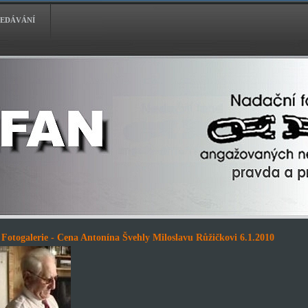
EDÁVÁNÍ
Fotogalerie - Cena Antonína Švehly Miloslavu Růžičkovi 6.1.2010