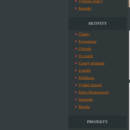
Výroční zprávy
Kontakt
AKTIVITY
Články
Fotogalerie
O fondu
O cenách
Čestný předseda
Z médií
Publikace
Vydání Sonetů
Edice Prostopravdy
Semináře
Beseda
PROJEKTY