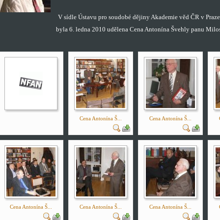
V sídle Ústavu pro soudobé dějiny Akademie věd ČR v Praze 
byla 6. ledna 2010 udělena Cena Antonína Švehly panu Milo
Cena Antonína Š...
Cena Antonína Š...
Cena Antonína Š...
Cena Antonína Š...
Cena Antonína Š...