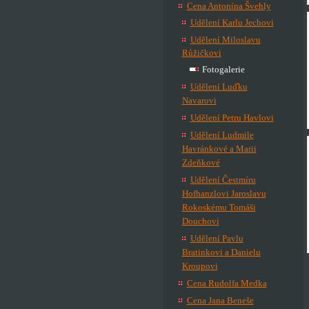
Cena Antonína Švehly
Udělení Karlu Jechovi
Udělení Miloslavu
Růžičkovi
Fotogalerie
Udělení Luďku
Navarovi
Udělení Petru Havlovi
Udělení Ludmile
Havránkové a Marii
Zdeňkové
Udělení Čestmíru
Hofhanzlovi Jaroslavu
Rokoskému Tomáši
Douchovi
Udělení Pavlu
Bratinkovi a Danielu
Kroupovi
Cena Rudolfa Medka
Cena Jana Beneše