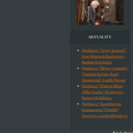
AKTUALITY
Publikace "Uctivý kolotoč"
Ivan Wernisch Rozhovor s
Karlem Hvížďalou
Publikace "Dějiny v manéži"
Vladimír Kučera, Karel
Steigerwald, Luděk Navara
Publikace "Pinhole Blues
Jiřího Stacha" Rozhovor s
Karlem Hvížďalou
Publikace "Zaostřeno na
komunismus" Petrušky
Šustrové a Josefa Mlejnka jr.
Právě připoj