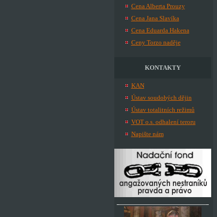
Cena Alberta Prouzy
Cena Jana Slavíka
Cena Eduarda Hakena
Ceny Torzo naděje
KONTAKTY
KAN
Ústav soudobých dějin
Ústav totalitních režimů
VOT o.s. odhalení teroru
Napište nám