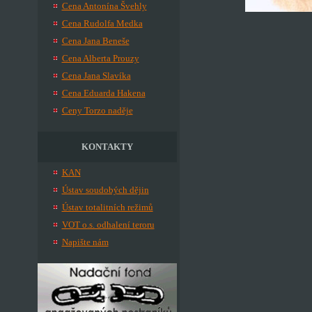
Cena Antonína Švehly
Cena Rudolfa Medka
Cena Jana Beneše
Cena Alberta Prouzy
Cena Jana Slavíka
Cena Eduarda Hakena
Ceny Torzo naděje
KONTAKTY
KAN
Ústav soudobých dějin
Ústav totalitních režimů
VOT o.s. odhalení teroru
Napište nám