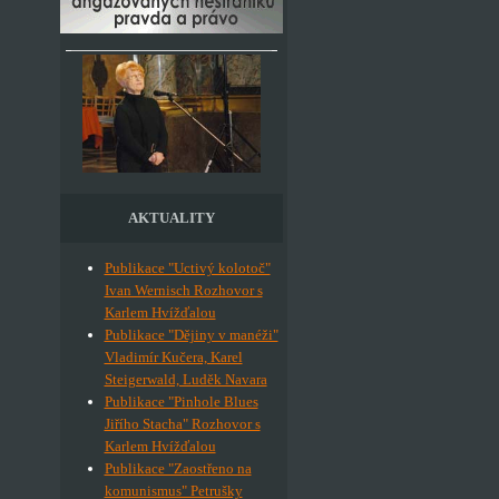
AKTUALITY
Publikace "Uctivý kolotoč"
Ivan Wernisch Rozhovor s
Karlem Hvížďalou
Publikace "Dějiny v manéži"
Vladimír Kučera, Karel
Steigerwald, Luděk Navara
Publikace "Pinhole Blues
Jiřího Stacha" Rozhovor s
Karlem Hvížďalou
Publikace "Zaostřeno na
komunismus" Petrušky