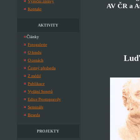
Výroční zprávy
AV ČR a As
Kontakt
AKTIVITY
Články
Fotogalerie
O fondu
Luďk
O cenách
Čestný předseda
Z médií
Publikace
Vydání Sonetů
Edice Prostopravdy
Semináře
Beseda
PROJEKTY