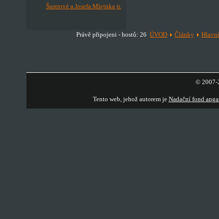
Šustrové a Josefa Mlejnka jr.
Právě připojeni - hostů: 26
ÚVOD
Články
Hlavn
© 2007-2
Tento web, jehož autorem je
Nadační fond anga