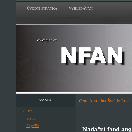
ÚVODNÍ STRÁNKA
VYHLEDÁVÁNÍ
VZNIK
Cena Antonína Švehly Luďku
Účel
Statut
Rejstřík
Nadační fond ang