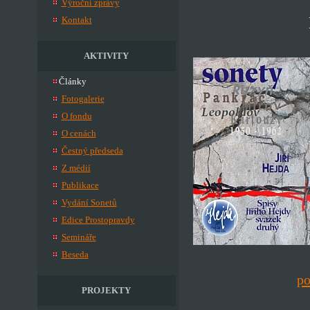
Výroční zprávy
Kontakt
AKTIVITY
Články
Fotogalerie
O fondu
O cenách
Čestný předseda
Z médií
Publikace
Vydání Sonetů
Edice Prostopravdy
Semináře
Beseda
po
PROJEKTY