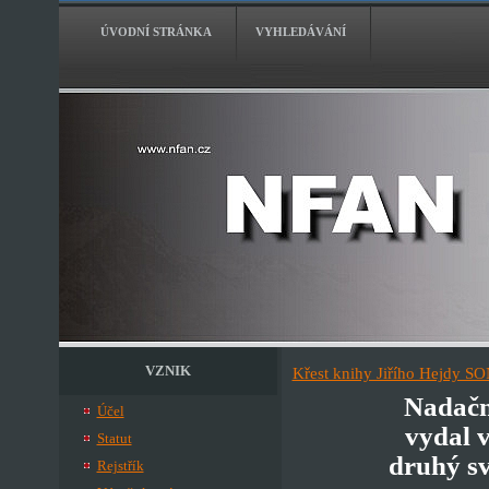
ÚVODNÍ STRÁNKA
VYHLEDÁVÁNÍ
VZNIK
Křest knihy Jiřího Hejdy S
Nadačn
Účel
vydal 
Statut
druhý s
Rejstřík