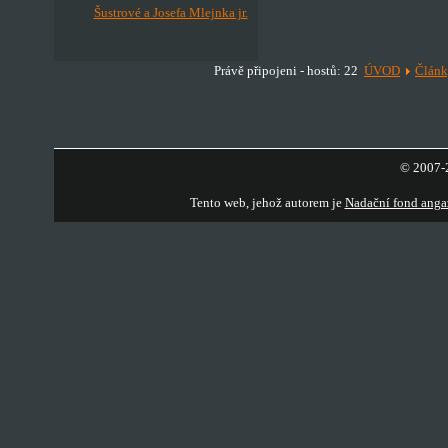
Šustrové a Josefa Mlejnka jr.
Právě připojeni - hostů: 22
ÚVOD
Člán
© 2007-2
Tento web, jehož autorem je
Nadační fond anga