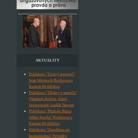
AKTUALITY
Publikace "Uctivý kolotoč"
Ivan Wernisch Rozhovor s
Karlem Hvížďalou
Publikace "Dějiny v manéži"
Vladimír Kučera, Karel
Steigerwald, Luděk Navara
Publikace "Pinhole Blues
Jiřího Stacha" Rozhovor s
Karlem Hvížďalou
Publikace "Zaostřeno na
komunismus" Petrušky