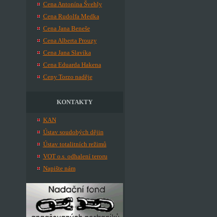
Cena Antonína Švehly
Cena Rudolfa Medka
Cena Jana Beneše
Cena Alberta Prouzy
Cena Jana Slavíka
Cena Eduarda Hakena
Ceny Torzo naděje
KONTAKTY
KAN
Ústav soudobých dějin
Ústav totalitních režimů
VOT o.s. odhalení teroru
Napište nám