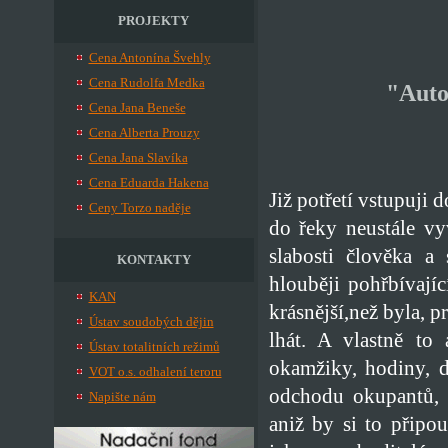
PROJEKTY
Cena Antonína Švehly
Cena Rudolfa Medka
"Auto
Cena Jana Beneše
Cena Alberta Prouzy
Cena Jana Slavíka
Cena Eduarda Hakena
Již potřetí vstupuji d
Ceny Torzo naděje
do řeky neustále vy
slabosti člověka a 
KONTAKTY
hlouběji pohřbívajíc
KAN
krásnější,než byla, p
Ústav soudobých dějin
lhát. A vlastně to 
Ústav totalitních režimů
okamžiky, hodiny, d
VOT o.s. odhalení teroru
odchodu okupantů, k
Napište nám
aniž by si to připou