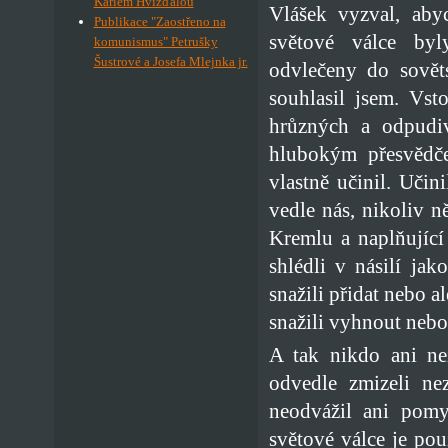
Karlem Hvížďalou
Vlášek vyzval, aby
Publikace "Zaostřeno na
světové válce byl
komunismus" Petrušky
Šustrové a Josefa Mlejnka jr.
odvlečeny do sovět
souhlasil jsem. Vst
hrůzných a odpudiv
hlubokým přesvědče
vlastně učinil. Učini
vedle nás, nikoliv 
Kremlu a naplňující 
shlédli v násilí jak
snažili přidat nebo ale
snažili vyhnout nebo 
A tak nikdo ani ne
odvedle zmizeli ne
neodvážil ani pomy
světové válce je pou