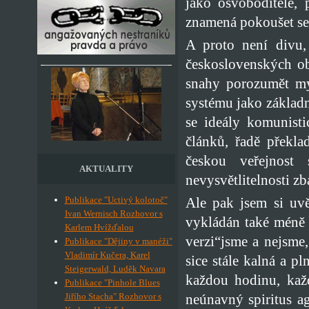
jako osvoboditelé, 
znamená pokoušet se 
A proto není divu,
československých o
snahy porozumět my
systému jako základn
se ideály komunisti
článků, řadě překla
českou veřejnost
AKTUALITY
nevysvětlitelnosti zb
Ale pak jsem si uv
Publikace "Uctivý kolotoč"
Ivan Wernisch Rozhovor s
vykládán také méně 
Karlem Hvížďalou
verzi“jsme a nejsme
Publikace "Dějiny v manéži"
Vladimír Kučera, Karel
sice stále kalná a p
Steigerwald, Luděk Navara
každou hodinu, kaž
Publikace "Pinhole Blues
neúnavný spiritus a
Jiřího Stacha" Rozhovor s