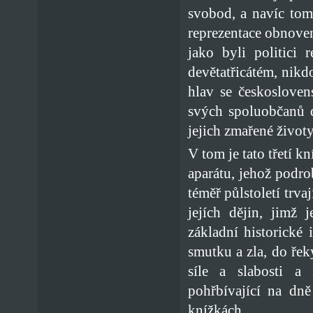
svobod, a navíc tomu
reprezentace obnoven
jako byli politici
devětatřicátém, nikd
hlav se českosloven
svých spoluobčanů 
jejich zmařené životy
V tom je tato třetí k
aparátu, jehož podro
téměř půlstoletí trva
jejích dějin, jimž
základní historické 
smutku a zla, do řek
síle a slabosti a 
pohřbívající na dně
knížkách.