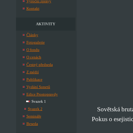
Výroční zprávy
Kontakt
AKTIVITY
Články
Fotogalerie
O fondu
O cenách
Čestný předseda
Z médií
Publikace
Vydání Sonetů
Edice Prostopravdy
Svazek 1
Sovětská brut
Svazek 2
Semináře
Pokus o esejisti
Beseda