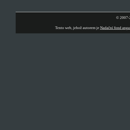
© 2007-2
Tento web, jehož autorem je
Nadační fond anga