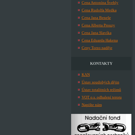
Cena Antonína Švehly
Cena Rudolfa Medka
Cena Jana Beneše
Cena Alberta Prouzy
Cena Jana Slavíka
Cena Eduarda Hakena
Ceny Torzo naděje
KONTAKTY
KAN
Ústav soudobých dějin
Ústav totalitních režimů
VOT o.s. odhalení teroru
Napište nám