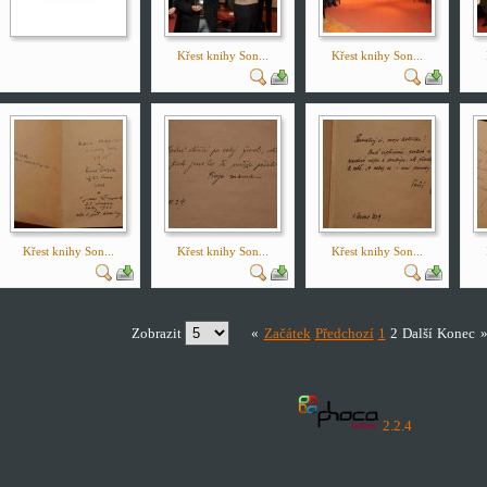
Křest knihy Son...
Křest knihy Son...
Křest knihy Son...
Křest knihy Son...
Křest knihy Son...
Zobrazit
«
Začátek
Předchozí
1
2
Další
Konec
2.2.4