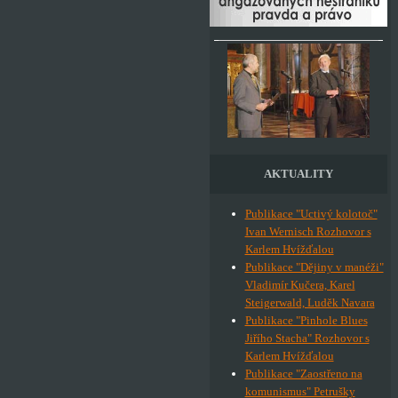
AKTUALITY
Publikace "Uctivý kolotoč"
Ivan Wernisch Rozhovor s
Karlem Hvížďalou
Publikace "Dějiny v manéži"
Vladimír Kučera, Karel
Steigerwald, Luděk Navara
Publikace "Pinhole Blues
Jiřího Stacha" Rozhovor s
Karlem Hvížďalou
Publikace "Zaostřeno na
komunismus" Petrušky