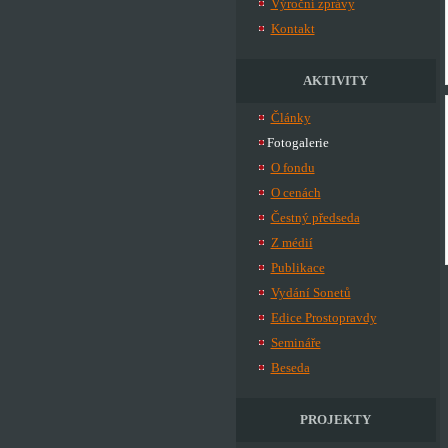
Výroční zprávy
Kontakt
AKTIVITY
Články
Fotogalerie
O fondu
O cenách
Čestný předseda
Z médií
Publikace
Vydání Sonetů
Edice Prostopravdy
Semináře
Beseda
PROJEKTY