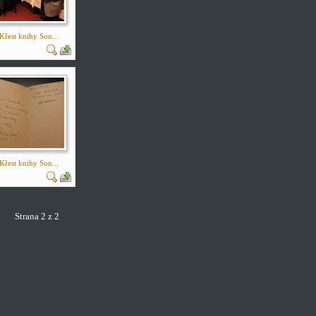
Křest knihy Son...
Křest knihy Son...
»
Strana 2 z 2