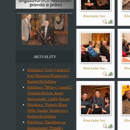
Křest knihy Son...
Křes
AKTUALITY
Křest knihy Son...
Křes
Publikace "Uctivý kolotoč"
Ivan Wernisch Rozhovor s
Karlem Hvížďalou
Publikace "Dějiny v manéži"
Vladimír Kučera, Karel
Steigerwald, Luděk Navara
Publikace "Pinhole Blues
Jiřího Stacha" Rozhovor s
Karlem Hvížďalou
Křest knihy Son...
Křes
Publikace "Zaostřeno na
komunismus" Petrušky