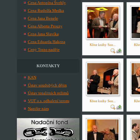
Cena Antonína Švehly
Cena Rudolfa Medka
Cena Jana Beneše
Cena Alberta Prouzy
Cena Jana Slavíka
Cena Eduarda Hakena
Křest knihy Son...
Křes
Ceny Torzo naděje
KONTAKTY
KAN
Ústav soudobých dějin
Ústav totalitních režimů
VOT o.s. odhalení teroru
Křest knihy Son...
Křes
Napište nám