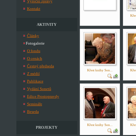
Výroční zprávy
Kontakt
Křes
AKTIVITY
Články
Fotogalerie
O fondu
O cenách
Čestný předseda
Křest knihy Son...
Křes
Z médií
Publikace
Vydání Sonetů
Edice Prostopravdy
Semináře
Beseda
Křest knihy Son...
Křes
PROJEKTY