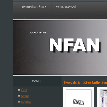
ÚVODNÍ STRÁNKA
VYHLEDÁVÁNÍ
VZNIK
Fotogalerie - Křest knihy So
Účel
Statut
Rejstřík