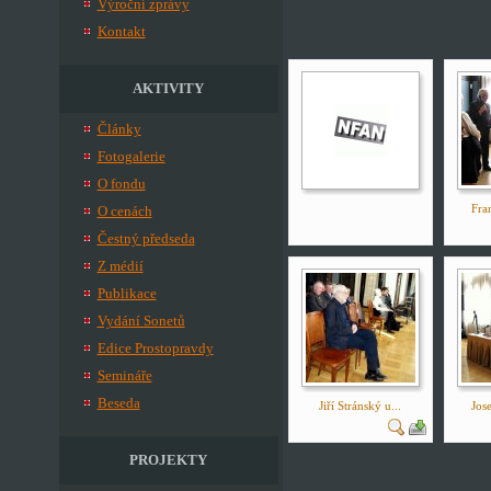
Výroční zprávy
Kontakt
AKTIVITY
Články
Fotogalerie
O fondu
Fran
O cenách
Čestný předseda
Z médií
Publikace
Vydání Sonetů
Edice Prostopravdy
Semináře
Beseda
Jiří Stránský u...
Jose
PROJEKTY