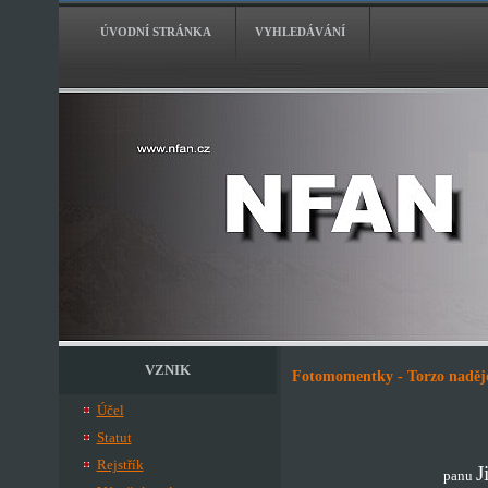
ÚVODNÍ STRÁNKA
VYHLEDÁVÁNÍ
VZNIK
Fotomomentky - Torzo naděje
Účel
Statut
Rejstřík
J
panu