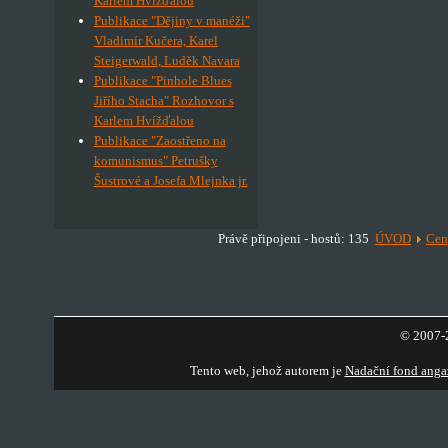
Karlem Hvížďalou
Publikace "Dějiny v manéži"
Vladimír Kučera, Karel
Steigerwald, Luděk Navara
Publikace "Pinhole Blues
Jiřího Stacha" Rozhovor s
Karlem Hvížďalou
Publikace "Zaostřeno na
komunismus" Petrušky
Šustrové a Josefa Mlejnka jr.
Právě připojeni - hostů: 135
ÚVOD
Cen
© 2007-2
Tento web, jehož autorem je
Nadační fond anga