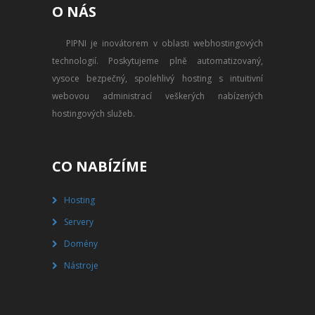
O NÁS
PŘEVOD NA PLACENÝ SSD
WEBHOSTING
PIPNI je inovátorem v oblasti webhostingových
technologií. Poskytujeme plně automatizovaný,
PŘEHLED SSD MULTIHOSTINGU
vysoce bezpečný, spolehlivý hosting s intuitivní
REGISTRACE SSD MULTIHOSTINGU
webovou administrací veškerých nabízených
hostingových služeb.
SERVERY
PŘEHLED VPS
CO NABÍZÍME
REGISTRACE VPS
Hosting
Servery
PŘEHLED VIRTUALBOXU
Domény
REGISTRACE VIRTUALBOXU
Nástroje
PŘEHLED BLADESERVERU