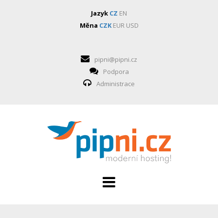
Jazyk
CZ
EN
Měna
CZK
EUR
USD
pipni@pipni.cz
Podpora
Administrace
HOSTING