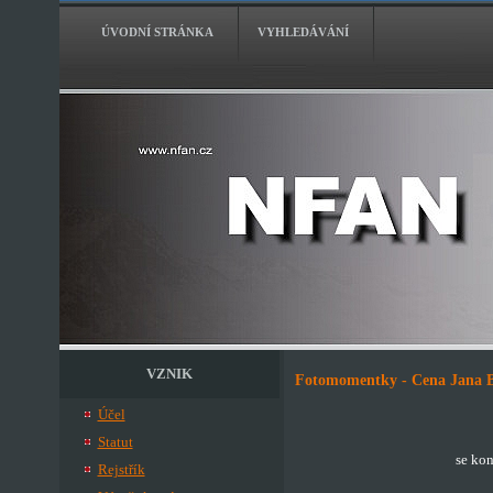
ÚVODNÍ STRÁNKA
VYHLEDÁVÁNÍ
VZNIK
Fotomomentky - Cena Jana Be
Účel
Statut
se kon
Rejstřík