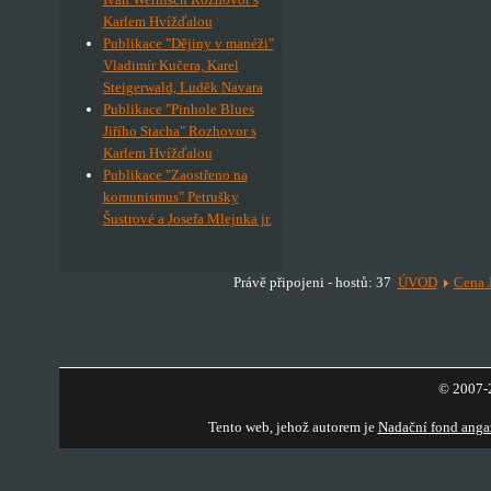
Karlem Hvížďalou
Publikace "Dějiny v manéži"
Vladimír Kučera, Karel
Steigerwald, Luděk Navara
Publikace "Pinhole Blues
Jiřího Stacha" Rozhovor s
Karlem Hvížďalou
Publikace "Zaostřeno na
komunismus" Petrušky
Šustrové a Josefa Mlejnka jr.
Právě připojeni - hostů: 37
ÚVOD
Cena 
© 2007-2
Tento web, jehož autorem je
Nadační fond anga