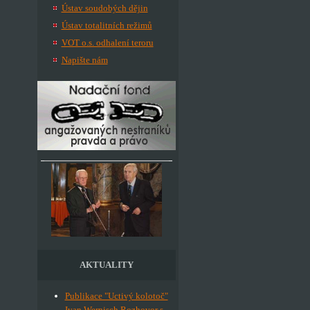
Ústav soudobých dějin
Ústav totalitních režimů
VOT o.s. odhalení teroru
Napište nám
AKTUALITY
Publikace "Uctivý kolotoč"
Ivan Wernisch Rozhovor s