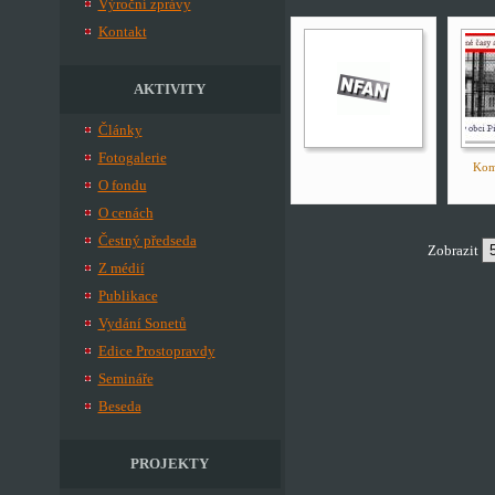
Výroční zprávy
Kontakt
AKTIVITY
Články
Fotogalerie
Komu
O fondu
O cenách
Čestný předseda
Zobrazit
Z médií
Publikace
Vydání Sonetů
Edice Prostopravdy
Semináře
Beseda
PROJEKTY