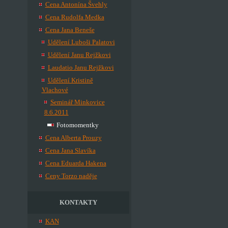
Cena Antonína Švehly
Cena Rudolfa Medka
Cena Jana Beneše
Udělení Luboši Palatovi
Udělení Janu Rejžkovi
Laudatio Janu Rejžkovi
Udělení Kristině
Vlachové
Seminář Minkovice
8.6.2011
Fotomomentky
Cena Alberta Prouzy
Cena Jana Slavíka
Cena Eduarda Hakena
Ceny Torzo naděje
KONTAKTY
KAN