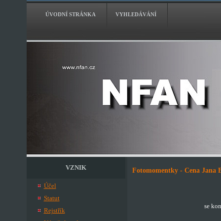
ÚVODNÍ STRÁNKA
VYHLEDÁVÁNÍ
VZNIK
Fotomomentky - Cena Jana Be
Účel
Statut
se kon
Rejstřík