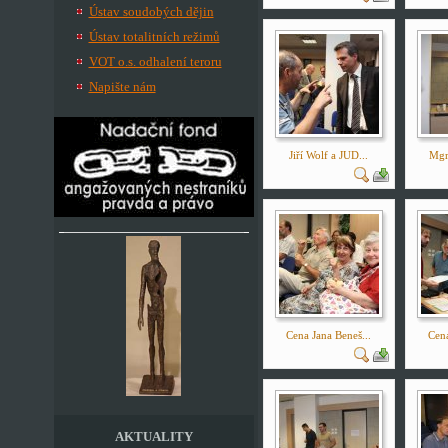
Ústav soudobých dějin
Ústav totalitních režimů
VOT o.s. odhalení teroru
Napište nám
Jiří Wolf a JUD...
Mgr.
Cena Jana Beneš...
Cena
AKTUALITY