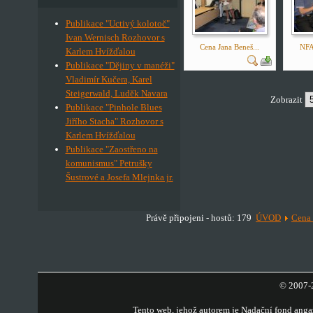
Publikace "Uctivý kolotoč"
Ivan Wernisch Rozhovor s
Cena Jana Beneš...
NFAN
Karlem Hvížďalou
Publikace "Dějiny v manéži"
Vladimír Kučera, Karel
Steigerwald, Luděk Navara
Zobrazit
Publikace "Pinhole Blues
Jiřího Stacha" Rozhovor s
Karlem Hvížďalou
Publikace "Zaostřeno na
komunismus" Petrušky
Šustrové a Josefa Mlejnka jr.
Právě připojeni - hostů: 179
ÚVOD
Cena 
© 2007-2
Tento web, jehož autorem je
Nadační fond anga