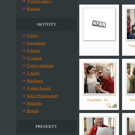
Výroční zprávy
Kontakt
AKTIVITY
Články
Fotogalerie
Cena
O fondu
O cenách
Čestný předseda
Z médií
Publikace
Vydání Sonetů
Edice Prostopravdy
Gratulanti - Ce...
Gra
Semináře
Beseda
PROJEKTY