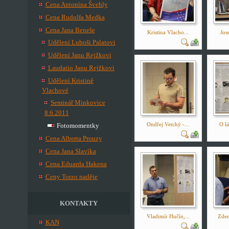
Cena Antonína Švehly
Cena Rudolfa Medka
Cena Jana Beneše
Kristina Vlacho...
Jos
Udělení Luboši Palatovi
Udělení Janu Rejžkovi
Laudatio Janu Rejžkovi
Udělení Kristině
Vlachové
Seminář Minkovice
8.6.2011
Ondřej Vetchý -...
O lá
Fotomomentky
Cena Alberta Prouzy
Cena Jana Slavíka
Cena Eduarda Hakena
Ceny Torzo naděje
KONTAKTY
Vladimír Hučín,...
Zden
KAN