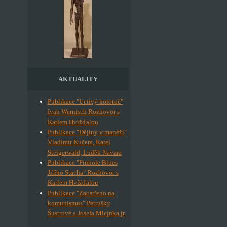
AKTUALITY
Publikace "Uctivý kolotoč"
Ivan Wernisch Rozhovor s
Karlem Hvížďalou
Publikace "Dějiny v manéži"
Vladimír Kučera, Karel
Steigerwald, Luděk Navara
Publikace "Pinhole Blues
Jiřího Stacha" Rozhovor s
Karlem Hvížďalou
Publikace "Zaostřeno na
komunismus" Petrušky
Šustrové a Josefa Mlejnka jr.