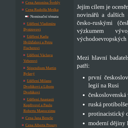
Cena Antonína Švehly
Jejím cílem je oceněn
Cena Rudolfa Medka
novinářů a dalších 
Nominační témata
česko-ruskými (čes
Udělení Vladimíru
Bystrovovi
výzkumem vývo
Udělení Karlu
východoevropských a
Hvížďalovi a Petru
Fischerovi
Udělení Václavu
Mezi hlavní badatel
Veberovi
patří:
Stipendium Martin
Ryšavý
první českoslo
Udělení Milanu
legií na Rusi
Dvořákovi a Liboru
Dvořákovi
československá 
Udělení Anastasii
ruská protibolš
Kopřivové a Paulu
Robertu Magoczimu
protinacistický 
Cena Jana Beneše
moderní dějiny 
Cena Alberta Prouzy