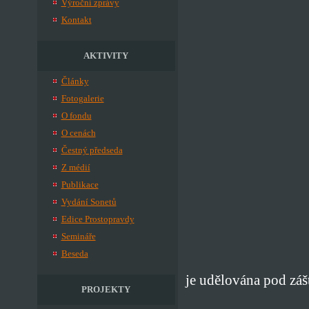
Výroční zprávy
Kontakt
AKTIVITY
Články
Fotogalerie
O fondu
O cenách
Čestný předseda
Z médií
Publikace
Vydání Sonetů
Edice Prostopravdy
Semináře
Beseda
je udělována pod záš
PROJEKTY