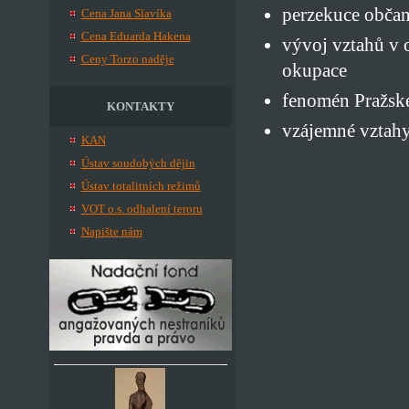
perzekuce obča
Cena Jana Slavíka
Cena Eduarda Hakena
vývoj vztahů v 
Ceny Torzo naděje
okupace
fenomén Pražské
KONTAKTY
vzájemné vztahy
KAN
Ústav soudobých dějin
Ústav totalitních režimů
VOT o.s. odhalení teroru
Napište nám