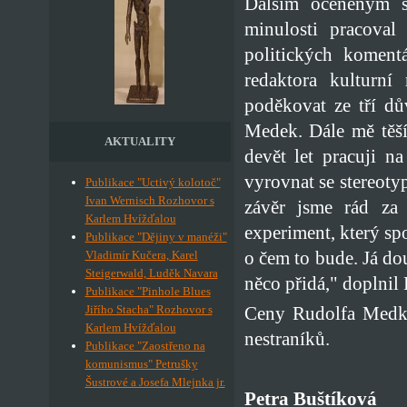
Dalším oceněným s
minulosti pracova
politických koment
redaktora kulturní
poděkovat ze tří dů
Medek. Dále mě těší
AKTUALITY
devět let pracuji n
vyrovnat se stereoty
Publikace "Uctivý kolotoč"
Ivan Wernisch Rozhovor s
závěr jsme rád za 
Karlem Hvížďalou
experiment, který s
Publikace "Dějiny v manéži"
o čem to bude. Já do
Vladimír Kučera, Karel
Steigerwald, Luděk Navara
něco přidá," doplnil 
Publikace "Pinhole Blues
Ceny Rudolfa Medka
Jiřího Stacha" Rozhovor s
Karlem Hvížďalou
nestraníků.
Publikace "Zaostřeno na
komunismus" Petrušky
Šustrové a Josefa Mlejnka jr.
Petra Buštíková