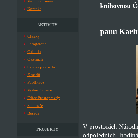
Výroční zprávy
knihovnou Če
Kontakt
AKTIVITY
panu Karlu
Články
Fotogalerie
O fondu
O cenách
Čestný předseda
Z médií
Publikace
Vydání Sonetů
Edice Prostopravdy
Semináře
Beseda
V prostorách Národn
PROJEKTY
odpoledních hodin