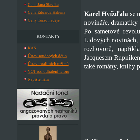
Cena Jana Slavíka
Karel Hvížďala
se n
Cena Eduarda Hakena
Ceny Torzo naděje
novináře, dramatiky 
Po sametové revolu
KONTAKTY
Lidových novinách, v
rozhovorů, napřík
KAN
Ústav soudobých dějin
Jacquesem Rupnikem
Ústav totalitních režimů
také romány, knihy pr
VOT o.s. odhalení teroru
Napište nám