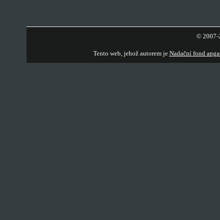
© 2007-2
Tento web, jehož autorem je
Nadační fond anga