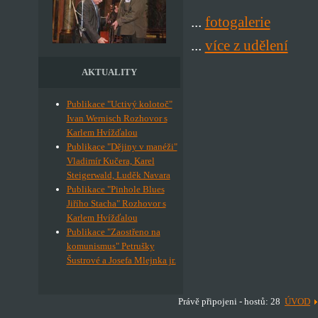
...
fotogalerie
...
více z udělení
AKTUALITY
Publikace "Uctivý kolotoč"
Ivan Wernisch Rozhovor s
Karlem Hvížďalou
Publikace "Dějiny v manéži"
Vladimír Kučera, Karel
Steigerwald, Luděk Navara
Publikace "Pinhole Blues
Jiřího Stacha" Rozhovor s
Karlem Hvížďalou
Publikace "Zaostřeno na
komunismus" Petrušky
Šustrové a Josefa Mlejnka jr.
Právě připojeni - hostů: 28
ÚVOD