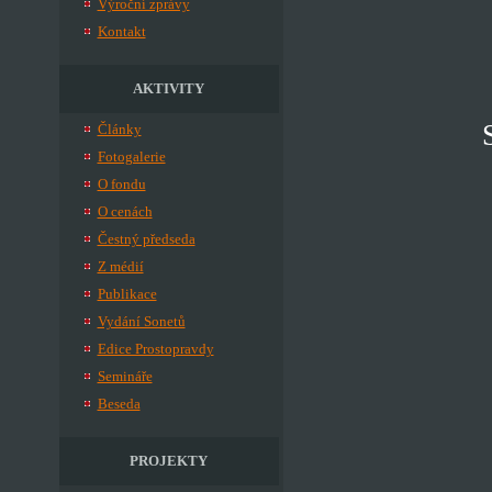
Výroční zprávy
Kontakt
AKTIVITY
Články
Fotogalerie
O fondu
O cenách
Čestný předseda
Z médií
Publikace
Vydání Sonetů
Edice Prostopravdy
Semináře
Beseda
PROJEKTY