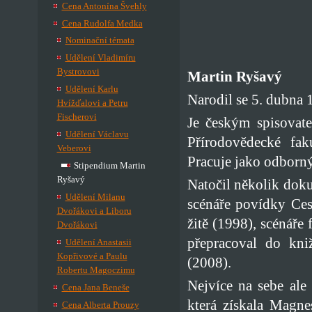
Cena Antonína Švehly
Cena Rudolfa Medka
Nominační témata
Udělení Vladimíru
Bystrovovi
Martin Ryšavý
Udělení Karlu
Narodil se 5. dubna 
Hvížďalovi a Petru
Fischerovi
Je českým spisovate
Udělení Václavu
Přírodovědecké fak
Veberovi
Pracuje jako odborný
Stipendium Martin
Ryšavý
Natočil několik dok
Udělení Milanu
scénáře povídky Ce
Dvořákovi a Liboru
žitě (1998), scénáře
Dvořákovi
přepracoval do kni
Udělení Anastasii
Kopřivové a Paulu
(2008).
Robertu Magoczimu
Nejvíce na sebe ale
Cena Jana Beneše
která získala Magne
Cena Alberta Prouzy