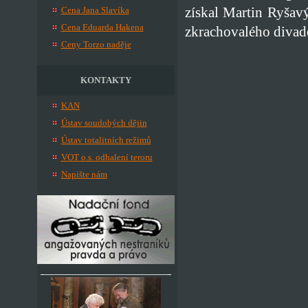
získal Martin Ryšav
Cena Jana Slavíka
Cena Eduarda Hakena
zkrachovalého divade
Ceny Torzo naděje
KONTAKTY
KAN
Ústav soudobých dějin
Ústav totalitních režimů
VOT o.s. odhalení teroru
Napište nám