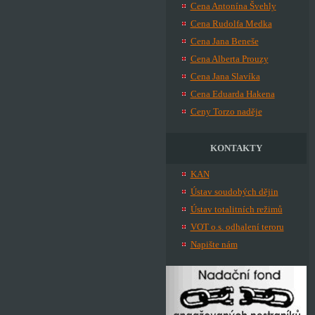
Cena Antonína Švehly
Cena Rudolfa Medka
Cena Jana Beneše
Cena Alberta Prouzy
Cena Jana Slavíka
Cena Eduarda Hakena
Ceny Torzo naděje
KONTAKTY
KAN
Ústav soudobých dějin
Ústav totalitních režimů
VOT o.s. odhalení teroru
Napište nám