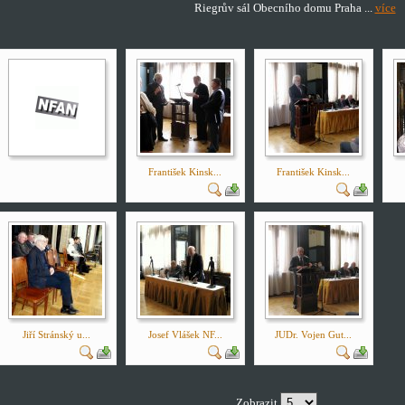
Riegrův sál Obecního domu Praha ...
více
František Kinsk...
František Kinsk...
Jiří Stránský u...
Josef Vlášek NF...
JUDr. Vojen Gut...
Zobrazit