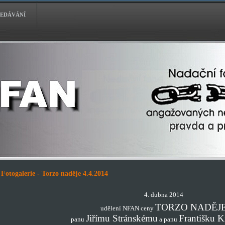
EDÁVÁNÍ
Fotogalerie - Torzo naděje 4.4.2014
4. dubna 2014
TORZO NADĚJ
udělení NFAN ceny
Jiřímu Stránskému
Františku 
panu
a panu