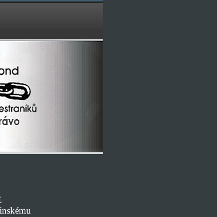
E
Kinskému