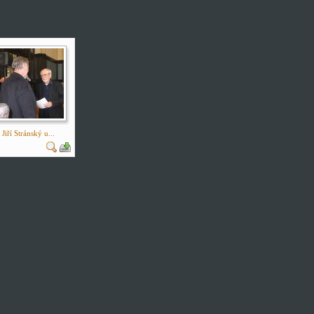
Jiří Stránský u...