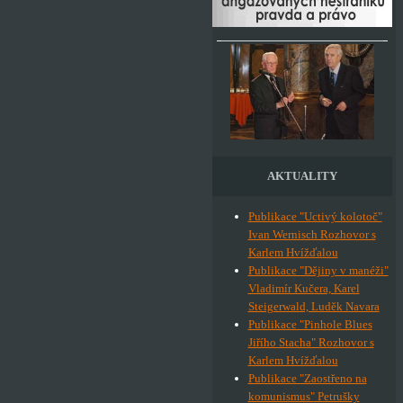
AKTUALITY
Publikace "Uctivý kolotoč"
Ivan Wernisch Rozhovor s
Karlem Hvížďalou
Publikace "Dějiny v manéži"
Vladimír Kučera, Karel
Steigerwald, Luděk Navara
Publikace "Pinhole Blues
Jiřího Stacha" Rozhovor s
Karlem Hvížďalou
Publikace "Zaostřeno na
komunismus" Petrušky