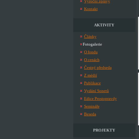
Výroční zprávy
Kontakt
AKTIVITY
Články
Fotogalerie
O fondu
O cenách
Čestný předseda
Z médií
Publikace
Vydání Sonetů
Edice Prostopravdy
Semináře
Beseda
PROJEKTY