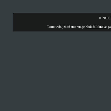
© 2007-2
Tento web, jehož autorem je
Nadační fond anga