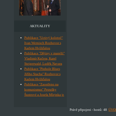
AKTUALITY
Publikace "Uctivý kolotoč"
Ivan Wernisch Rozhovor s
Karlem Hvížďalou
Publikace "Dějiny v manéži"
Vladimír Kučera, Karel
Steigerwald, Luděk Navara
Publikace "Pinhole Blues
Jiřího Stacha" Rozhovor s
Karlem Hvížďalou
Publikace "Zaostřeno na
komunismus" Petrušky
Šustrové a Josefa Mlejnka jr.
Právě připojeni - hostů: 48
ÚVO