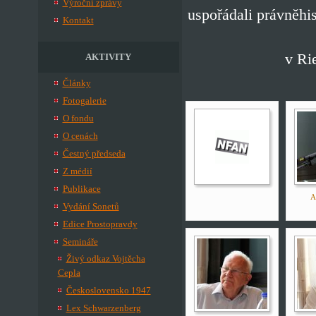
Výroční zprávy
uspořádali právněhi
Kontakt
v Ri
AKTIVITY
Články
Fotogalerie
O fondu
O cenách
Čestný předseda
Z médií
Publikace
A
Vydání Sonetů
Edice Prostopravdy
Semináře
Živý odkaz Vojtěcha
Cepla
Československo 1947
Lex Schwarzenberg