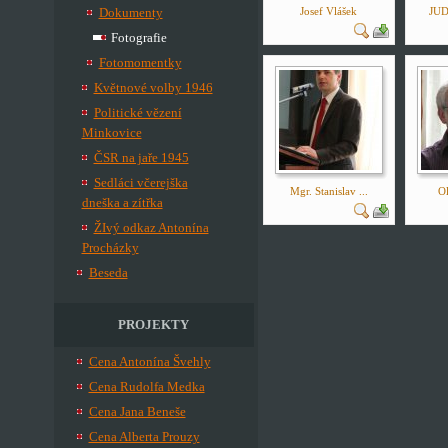
Dokumenty
Josef Vlášek
JUDr
Fotografie
Fotomomentky
Květnové volby 1946
Politické vězení
Minkovice
ČSR na jaře 1945
Sedláci včerejška
Mgr. Stanislav ...
O
dneška a zítřka
ŽIvý odkaz Antonína
Procházky
Beseda
PROJEKTY
Cena Antonína Švehly
Cena Rudolfa Medka
Cena Jana Beneše
Cena Alberta Prouzy